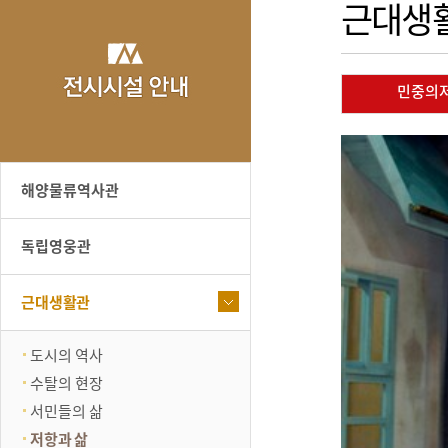
근대생
민중의
해양물류역사관
독립영웅관
근대생활관
도시의 역사
수탈의 현장
서민들의 삶
저항과 삶