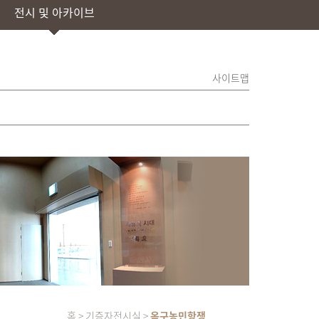
전시 및 아카이브
사이트맵
홈 > 기증자전시실 >
옥구농민항쟁