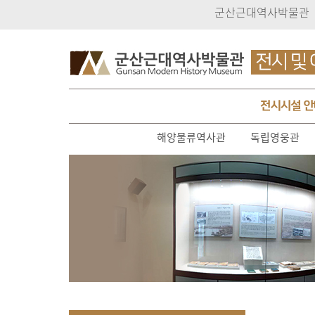
군산근대역사박물관
해양물류역사관
독립영웅관