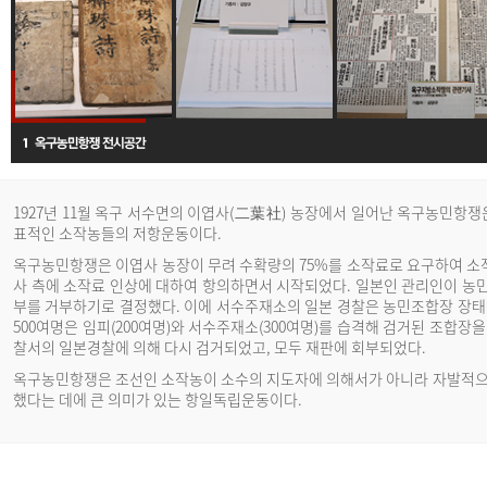
1927년 11월 옥구 서수면의 이엽사(二葉社) 농장에서 일어난 옥구농민항쟁
표적인 소작농들의 저항운동이다.
옥구농민항쟁은 이엽사 농장이 무려 수확량의 75%를 소작료로 요구하여 
사 측에 소작료 인상에 대하여 항의하면서 시작되었다. 일본인 관리인이 농
부를 거부하기로 결정했다. 이에 서수주재소의 일본 경찰은 농민조합장 장태
500여명은 임피(200여명)와 서수주재소(300여명)를 습격해 검거된 조합
찰서의 일본경찰에 의해 다시 검거되었고, 모두 재판에 회부되었다.
옥구농민항쟁은 조선인 소작농이 소수의 지도자에 의해서가 아니라 자발적으
했다는 데에 큰 의미가 있는 항일독립운동이다.