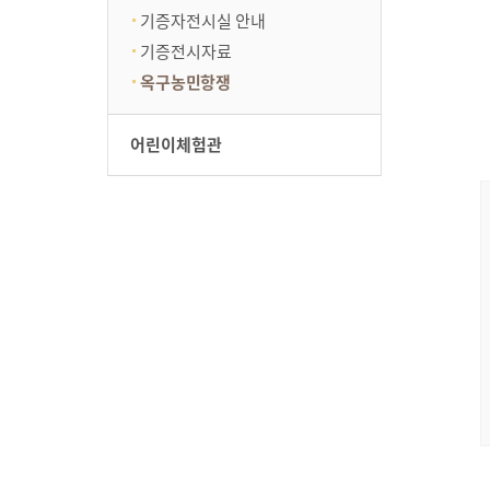
기증자전시실 안내
기증전시자료
옥구농민항쟁
어린이체험관