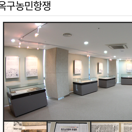
옥구농민항쟁