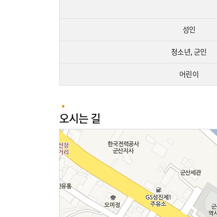
성인
청소년, 군인
어린이
오시는 길