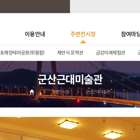
이용안내
주변전시장
참여마
포해양테마공원(위봉함)
채만식 문학관
금강미래체험관
군산근대미술관
주변전시장
군산근대미술관