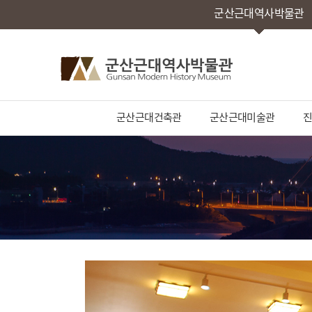
군산근대역사박물관
군산근대건축관
군산근대미술관
진