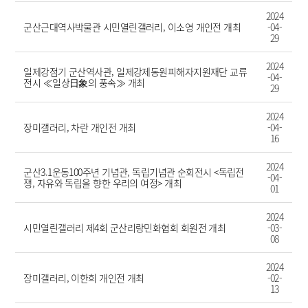
2024
군산근대역사박물관 시민열린갤러리, 이소영 개인전 개최
-04-
29
2024
일제강점기 군산역사관, 일제강제동원피해자지원재단 교류
-04-
전시 ≪일상日象의 풍속≫ 개최
29
2024
장미갤러리, 차란 개인전 개최
-04-
16
2024
군산3.1운동100주년 기념관, 독립기념관 순회전시 <독립전
-04-
쟁, 자유와 독립을 향한 우리의 여정> 개최
01
2024
시민열린갤러리 제4회 군산리랑민화협회 회원전 개최
-03-
08
2024
장미갤러리, 이한희 개인전 개최
-02-
13