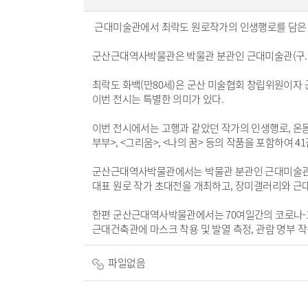
근대미술관에서 최락도 원로작가의 인생행로를 담은 
군산근대역사박물관은 박물관 분관인 근대미술관(구.일
최락도 화백(만80세)은 군산 미술협회 창립위원이자 
이번 전시는 특별한 의미가 있다.
이번 전시에서는 고행과 같았던 작가의 인생행로, 온몸
부부>, <그리움>, <나의 꿈> 등의 작품을 포함하여 4
군산근대역사박물관에서는 박물관 분관인 근대미술관과
대표 원로 작가 초대전을 개최하고, 장미갤러리와 
한편 군산근대역사박물관에서는 70여일간의 코로나-1
근대건축관에 마스크 착용 및 발열 측정, 관람 명부 작
파일없음