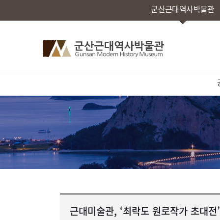
군산근대역사박물관
근대미술관, ‘최락도 원로작가 초대전’