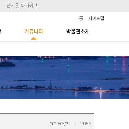
전시 및 아카이브
홈
사이트맵
당
커뮤니티
박물관소개
2020/05/21
19156