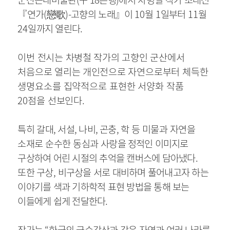
『
연가
(
戀歌
)-
고향의 노래
』
이
10
월
1
일부터
11
월
24
일까지 열린다
.
이번 전시는 차병철 작가의 고향인 군산에서
처음으로 열리는 개인전으로 자연
으로부터 체득한
생명요소를 집약적으로 표현한 서양화 작품
20
점을 선보인다
.
특히
갈대
,
서설
,
나비
,
곤충
,
학 등 미물과 자연을
소재로 순수한 동심과 사랑을
정적인 이미지로
구상하여 어린 시절의 추억을 캔버스에 담아냈다
.
또한 구상
,
비구상을 서로 대비하며 풀어내고자 하는
이야기를 색과 기하학적 표현 방법을 통해 보는
이들에게 쉽게 전달한다
.
작가는
“
한국의 금수강산과 같은 자연과 여러 나라를