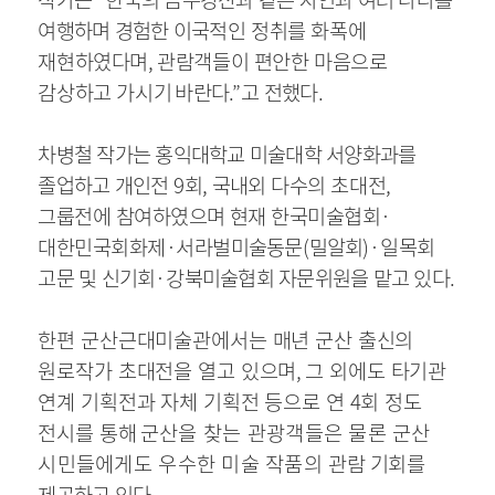
여행하며 경험한 이국
적인 정취를 화폭에
재현하였다며
,
관람객들이 편안한 마음으로
감상하고 가시기
바란다
.”
고 전했다
.
차병철 작가는 홍익대학교 미술대학 서양화과를
졸업하고 개인전
9
회
,
국내외
다수의 초대전
,
그룹전에 참여하였으며 현재 한국미술협회
·
대한민국회화제
·
서라벌
미술동문
(
밀알회
)·
일목회
고문 및 신기회
·
강북미술협회 자문위원을 맡고 있다
.
한편 군산근대미술관에서는 매년 군산 출신의
원로작가 초대전을 열고 있으며
,
그 외에도 타기관
연계 기획전과 자체 기획전 등으로 연
4
회 정도
전시를 통해
군산을 찾는 관광객들은 물론 군산
시민들에게도 우수한 미술 작품의 관람
기회를
제공하고 있다
.