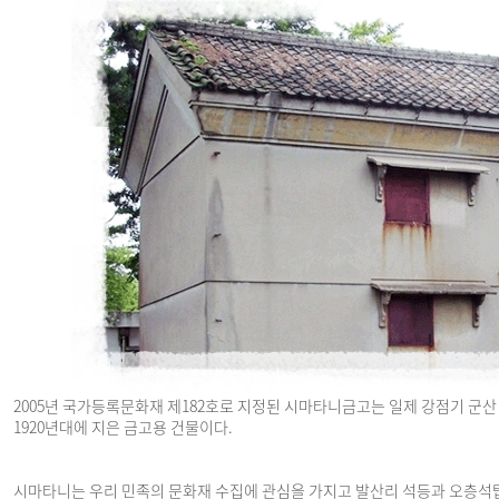
2005년 국가등록문화재 제182호로 지정된 시마타니금고는 일제 강점기 군
1920년대에 지은 금고용 건물이다.
시마타니는 우리 민족의 문화재 수집에 관심을 가지고 발산리 석등과 오층석