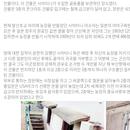
인물이다. 이 건물은 시마티니가 수집한 골동품을 보관하던 장소였다.
건물은 3층의 콘크리트 건물로 입구에는 철제 금고문이 달려 있고, 창문은 쇠
현재 발산초교 자리에 농장을 만들었던 시마타니 야소야는 일본의 야마구찌
모은 후 일본 청주의 원료인 값싼 쌀을 찾아 군산에 온 자인데 그는 1903년 1
입하면서 농장을 만들기 시작하여 1909년이 되자 임피 외에도 2개 면에 48
땅에 대한 집착이 윤한히 강했던 시마타니 독은 해방 후 자신의 농장을 지키
고 다른 일본인이 떠난 후에도 끝까지 귀국을 거부했고 그 덕분에 그는 군산
만 결국 그도 미군정청의 강제적 권유로 손가방 두 개만을 지닌 채 부산항에서
이 건물은 반지하인 1층과 지상 2층으로 이어진 3층까지 하나의 구조물인 
된 건물이다.
외부로 통하는 창문에는 쇠창살을 치고 그 바깥쪽으로 철문을 달아놓아 2중의
출입문은 USA마크가 선명한 문을 달아 놓았는데 2차 세계대전 이전 미국에서
금고의 반지하에는 옷감과 음식류가 있었으며, 2층에는 농장의 중요서류와 현
소장되어 있었다고 한다.