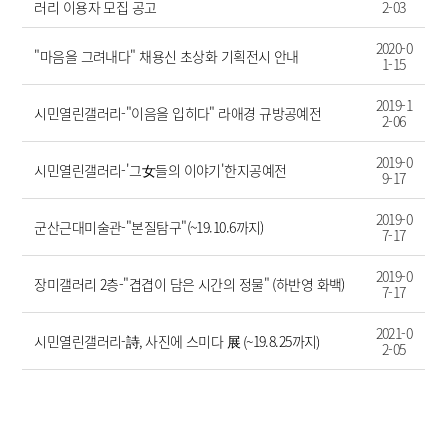
러리 이용자 모집 공고
2-03
2020-0
"마음을 그려내다" 채용신 초상화 기획전시 안내
1-15
2019-1
시민열린갤러리-"이음을 입히다" 라애경 규방공예전
2-06
2019-0
시민열린갤러리-'그女들의 이야기'한지공예전
9-17
2019-0
군산근대미술관-"본질탐구"(~19.10.6까지)
7-17
2019-0
장미갤러리 2층-"겹겹이 담은 시간의 정물" (하반영 화백)
7-17
2021-0
시민열린갤러리-詩, 사진에 스미다 展 (~19.8.25까지)
2-05