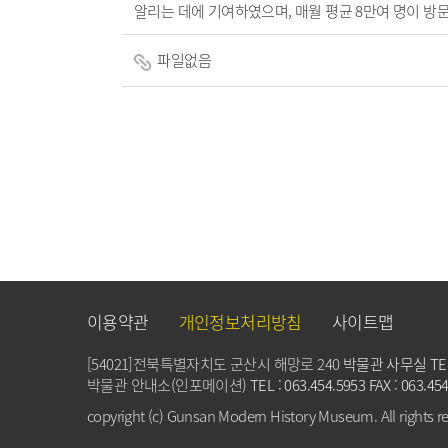
알리는 데에 기여하였으며, 매월 평균 8만여 명이 방
파일없음
이용약관
개인정보처리방침
사이트맵
[54021]전북특별자치도 군산시 해망로 240
박물관 사무실 TEL : 
박물관 안내소(인포메이션)
TEL : 063.454.5953 FAX : 063.45
copyright (c) Gunsan Modern History Museum. All rights r