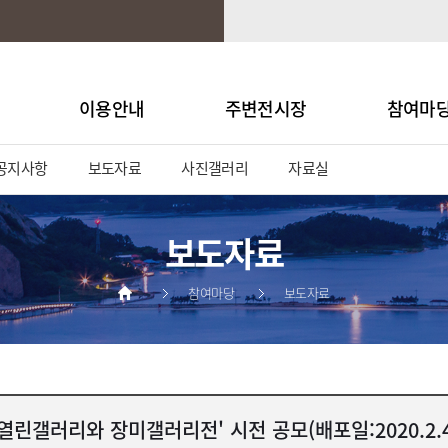
이용안내
주변전시장
참여마
공지사항
보도자료
사진갤러리
자료실
보도자료
참여마당
보도자료
린갤러리와 장미갤러리전' 시전 공모(배포일:2020.2.4