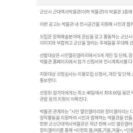
군산시 근대역사박물관(이하 박물관)이 박물관 1층에
이번 공고는 박물관 내 전시공간을 지원해 시민과 함
모집은 문화예술분야에 관심을 갖고 활동하는 군산시민
이미지와 부합하고 군산을 알리는 주제들을 우대해 선
선발대상은 시민열린갤러리에서 5개 개인 및 단체, 장
박물관 홈페이지에서 참가 신청서와 전시계획서를 다운받
지원대상 선정심사는 이용모집 신청서, 개인 및 단체 
통보한다.
선정된 참가자에게는 최소 40일에서 최대 60일 동안 
관람 등의 지원이 이뤄진다.
박물관 관계자는 “시민 열린갤러리와 장미갤러리는 다
창작활동을 지원하여 시민과 함께하는 박물관을 만들고
한편 군산근대역사박물관은 작년 한해 시민 열린갤러리를 
장미갤러리를 통해 <이한희 봄,여름,가을,겨울>, <민동