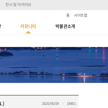
전시 및 아카이브
홈
사이트맵
당
커뮤니티
박물관소개
.)
2020/06/09
18801