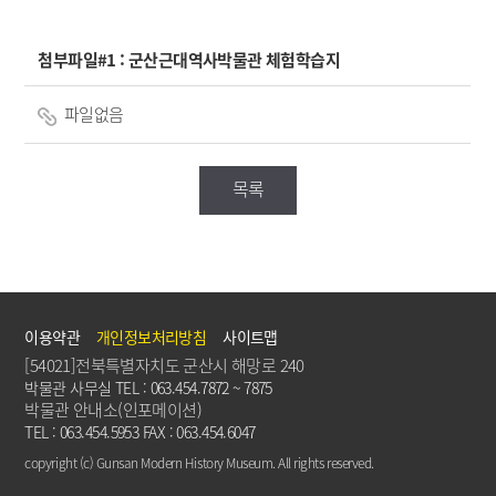
첨부파일#1 :
군산근대역사박물관 체험학습지
파일없음
목록
이용약관
개인정보처리방침
사이트맵
[54021]전북특별자치도 군산시 해망로 240
박물관 사무실 TEL : 063.454.7872 ~ 7875
박물관 안내소(인포메이션)
TEL : 063.454.5953 FAX : 063.454.6047
copyright (c) Gunsan Modern History Museum. All rights reserved.