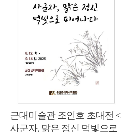
근대미술관 조인호 초대전 <
사군자, 맑은 정신 먹빛으로