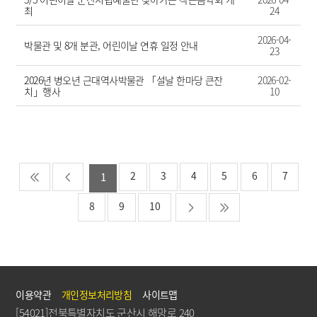
최
24
2026-04-
박물관 및 8개 분관, 어린이날 연휴 일정 안내
23
2026년 병오년 근대역사박물관 「설날 한마당 큰잔
2026-02-
치」행사
10
2
3
4
5
6
7
1
8
9
10
이용약관
개인정보처리방침
사이트맵
[54021]전북특별자치도 군산시 해망로 240