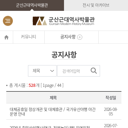
군산근대역사박물관
전시 및 아카이브
커뮤니티
공지사항
공지사항
총 게시물 :
528
개 [ 1page / 44 ]
제목
작성일
대체공휴일 정상개관 및 대체휴관 / 국가유산야행 야간
2026-08-
운영 안내
05
2026-07-
2026년 주말상설행사(연극, 전래놀이) 8월 운영일정