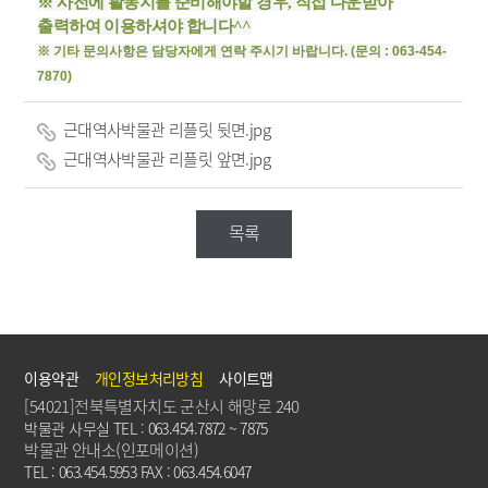
※ 사전에 활동지를 준비해야할 경우, 직접 다운받아
출력하여 이용하셔야 합니다^^
※ 기타 문의사항은 담당자에게 연락 주시기 바랍니다. (문의 : 063-454-
7870)
근대역사박물관 리플릿 뒷면.jpg
근대역사박물관 리플릿 앞면.jpg
목록
이용약관
개인정보처리방침
사이트맵
[54021]전북특별자치도 군산시 해망로 240
박물관 사무실 TEL : 063.454.7872 ~ 7875
박물관 안내소(인포메이션)
TEL : 063.454.5953 FAX : 063.454.6047