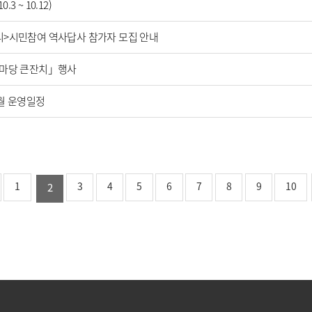
 ~ 10.12)
리>시민참여 역사답사 참가자 모집 안내
한마당 큰잔치」행사
0월 운영일정
1
3
4
5
6
7
8
9
10
2