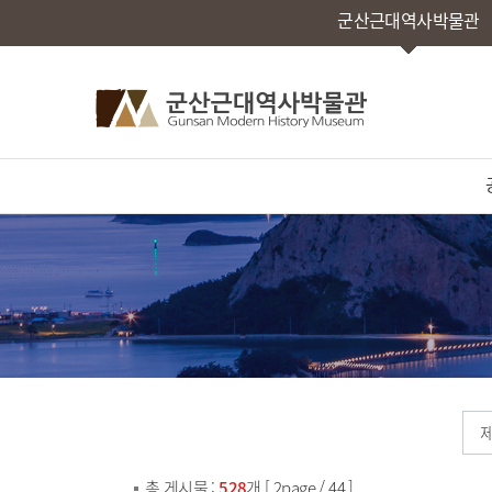
군산근대역사박물관
총 게시물 :
528
개 [ 2page / 44 ]