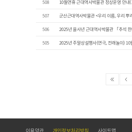
508
10월연휴 근대역사박물관 정상운영 안내(10.3
507
군산근대역사박물관 <우리 이름, 우리 뿌
506
2025년 을사년 근대역사박물관 「추석 
505
2025년 주말상설행사(연극, 전래놀이) 1
이용약관
개인정보처리방침
사이트맵