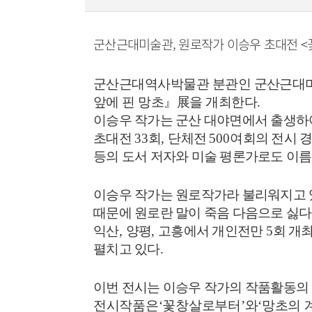
군산근대미술관, 원로작가 이승우 초대전 <꽃
군산근대역사박물관 분관인 군산근대
앞에 핀 망초
』
展
을 개최한다
.
이승우 작가는 군산 대야면에서 출생
초대전
33
회
,
단체전
500
여회의 전시 
등의 도서 저자와 미술 평론가로도 이
이승우 작가는 원로작가라 불리워지고 
때문에 원로란 말이 죽음 다음으로 싫
익산
,
양평
,
고흥에서 개인전만
5
회 개
펼치고 있다
.
이번 전시는 이승우 작가의 작품활동의
전시작품은
‘
꽃창살로부터
’
와
‘
망초의 