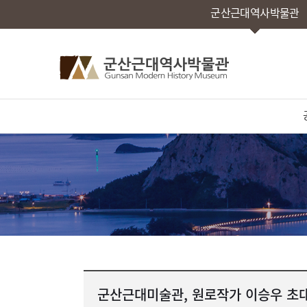
군산근대역사박물관
군산근대미술관, 원로작가 이승우 초대