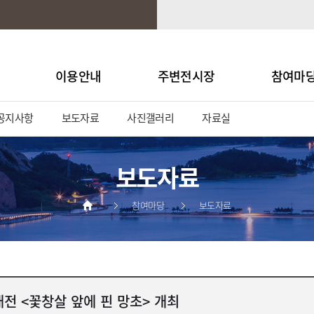
이용안내
주변전시장
참여마
공지사항
보도자료
사진갤러리
자료실
보도자료
참여마당
보도자료
전 <꽃창살 앞에 핀 망초> 개최