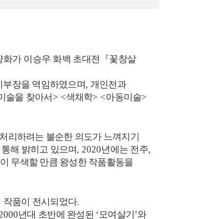
양화가 이승우 화백 초대전
『
꽃창살
산지부장을 역임하였으며
,
개인전과
미술을 찾아서
> <
색채학
> <
아동미술
>
기처리하려는 불순한 의도가 느껴지기
 통해 밝히고 있으며
, 2020
년에는 전주
,
이 무색할 만큼 왕성한 작품활동을
 작품이 전시되었다
.
 2000
년대 초반에 완성된
‘
모여살기
’
와