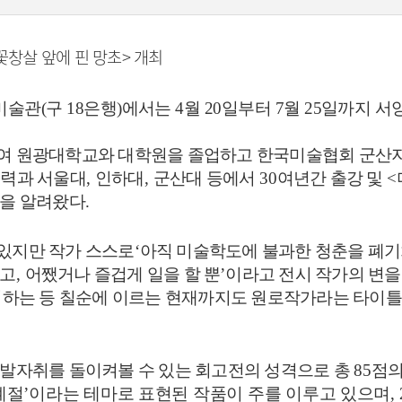
창살 앞에 핀 망초> 개최
미술관
(
구
18
은행
)
에서는
4
월
20
일부터
7
월
25
일까지 서
하여 원광대학교와 대학원을 졸업하고 한국미술협회 군
경력과 서울대
,
인하대
,
군산대 등에서
30
여년간 출강 및
<
름을 알려왔다
.
있지만 작가 스스로
‘
아직 미술학도에 불과한 청춘을 폐
다고
,
어쨌거나 즐겁게 일을 할 뿐
’
이라고 전시 작가의 변을
최하는 등 칠순에 이르는 현재까지도 원로작가라는 타이틀
 발자취를 돌이켜볼 수 있는 회고전의 성격으로 총
85
점의
계절
’
이라는 테마로 표현된 작품이 주를 이루고 있으며
,