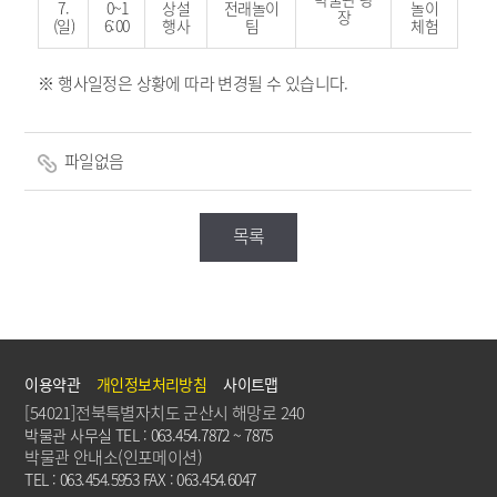
7.
0~1
상설
전래놀이
놀이
장
(일)
6:00
행사
팀
체험
※ 행사일정은 상황에 따라 변경될 수 있습니다.
파일없음
목록
이용약관
개인정보처리방침
사이트맵
[54021]전북특별자치도 군산시 해망로 240
박물관 사무실 TEL : 063.454.7872 ~ 7875
박물관 안내소(인포메이션)
TEL : 063.454.5953 FAX : 063.454.6047