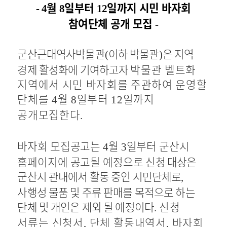
월
일부터
일까지 시민 바자회
- 4
8
12
참여단체 공개 모집
-
군산근대역사박물관
이하 박물관
은 지역
(
)
경제 활성화에 기여하고자
박물관 벨트화
지역에서 시민 바자회를 주관하여 운영할
단체를
월
일부터
일까지
4
8
12
공개모집한다
.
바자회 모집공고는
월
일부터 군산시
4
3
홈페이지에 공고될 예정으로
신청 대상은
군산시 관내에서 활동 중인 시민단체로
,
사행성 물품 및 주류 판매를 목적으로 하는
단체 및 개인은 제외 될 예정이다
신청
.
서류는 신청서
단체 활동내역서
바자회
,
,