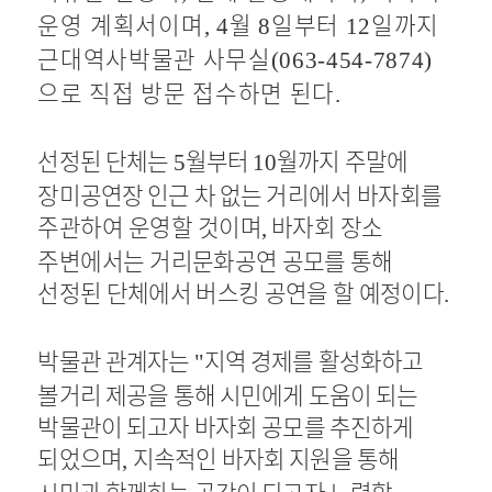
운영 계획서이며
월
일부터
일까지
,
4
8
12
근대역사박물관 사무실
(063-454-7874)
으로 직접 방문 접수하면 된다
.
선정된 단체는
월부터
월까지 주말에
5
10
장미공연장 인근 차 없는
거리에서 바자회를
주관하여 운영할 것이며
바자회 장소
,
주변에서는
거리문화공연 공모를 통해
선정된 단체에서 버스킹 공연을 할 예정이다
.
박물관 관계자는
지역 경제를 활성화하고
"
볼거리 제공을 통해 시민에게 도움이 되는
박물관이 되고자 바자회 공모를 추진하게
되었으며
지속적인 바자회 지원을 통해
,
시민과 함께하는 공간이 되고자 노력할