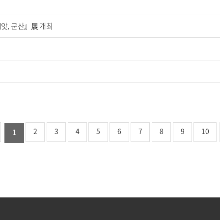
앗, 군산』展 개최
2
3
4
5
6
7
8
9
10
1