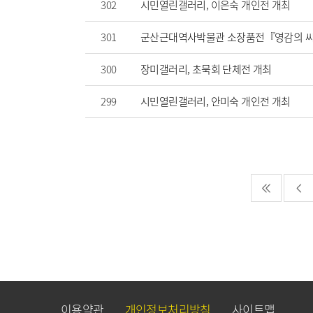
302
시민열린갤러리, 이은숙 개인전 개최
301
군산근대역사박물관 소장품전『영감의 씨
300
장미갤러리, 초묵회 단체전 개최
299
시민열린갤러리, 안미숙 개인전 개최
이용약관
개인정보처리방침
사이트맵