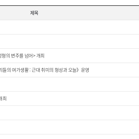
제목
정형의 변주를 넘어> 개최
리들의 여가생활 : 근대 취미의 형성과 오늘》운영
개최