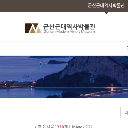
군산근대역사박물관
총 게시물 :
310
개 [ 1page / 26 ]