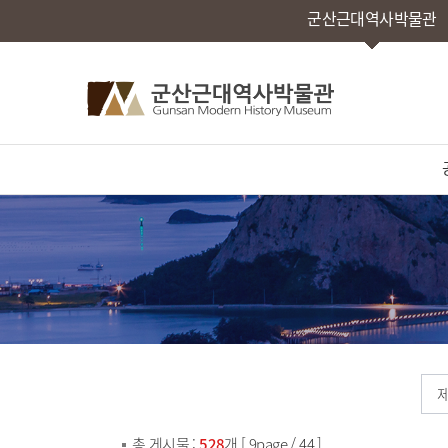
군산근대역사박물관
총 게시물 :
528
개 [ 9page / 44 ]