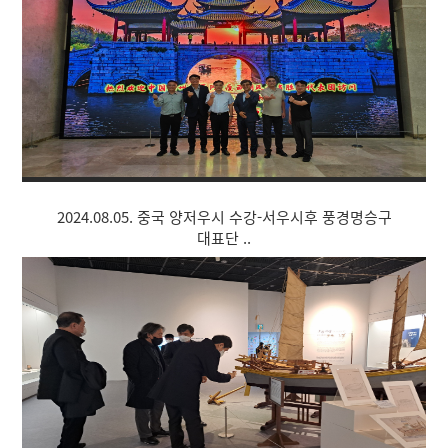
2024.08.05. 중국 양저우시 수강-서우시후 풍경명승구
대표단 ..