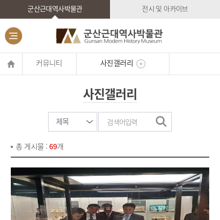
군산근대역사박물관
전시 및 아카이브
커뮤니티
사진갤러리
사진갤러리
총 게시물 :
69
개