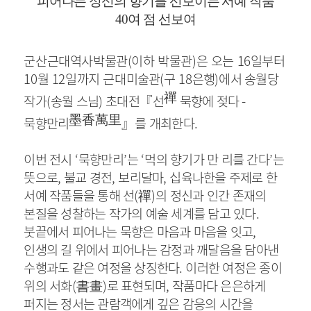
피어나는 정신의 향기를 선보이는 서예 작품
40
여 점 선보여
군산근대역사박물관
(
이하 박물관
)
은 오는
16
일부터
10
월
12
일까지 근대
미술관
(
구
18
은행
)
에서 송월당
禪
작가
(
송월 스님
)
초대전
『
선
묵향에 젖다
-
墨香萬里
묵향만리
』
를 개최한다
.
이번 전시
‘
묵향만리
’
는
‘
먹의 향기가 만 리를 간다
’
는
뜻으로
,
불교 경전
,
보리달마
,
십육나한을 주제로 한
서예 작품들을 통해 선
(
禪
)
의 정신과 인간 존재의
본질을 성찰하는 작가의 예술 세계를 담고 있다
.
붓끝에서 피어나는 묵향은 마음과 마음을 잇고
,
인생의 길 위에서 피어나는 감정과 깨달음을 담아낸
수행과도 같은 여정을 상징한다
.
이러한 여정은 종이
위의 서화
(
書畫
)
로 표현되며
,
작품마다 은은하게
퍼지는 정서는 관람객에게 깊은 감응의 시간을