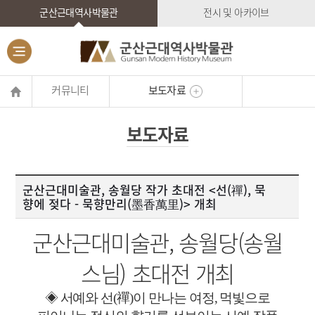
군산근대역사박물관
전시 및 아카이브
커뮤니티
보도자료
보도자료
군산근대미술관, 송월당 작가 초대전 <선(禪), 묵
향에 젖다 - 묵향만리(墨香萬里)> 개최
군산근대미술관, 송월당(송월
스님) 초대전 개최
◈
서예와 선
(
禪
)
이 만나는 여정
,
먹빛으로