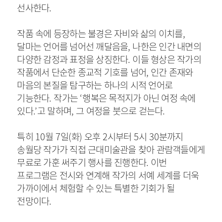
선사한다
.
작품 속에 등장하는 불경은 자비와 삶의 이치를
,
달마는 언어를 넘어선 깨달음을
,
나한은 인간 내면의
다양한 감정과 표정을 상징한다
.
이들 형상은 작가의
작품에서 단순한 종교적 기호를 넘어
,
인간 존재와
마음의 본질을 탐구하는 하나의 시적 언어로
기능한다
.
작가는
‘
행복은 목적지가 아닌 여정 속에
있다
.’
고 말하며
,
그 여정을 붓으로 걷는다
.
특히
10
월
7
일
(
화
)
오후
2
시부터
5
시
30
분까지
송월당 작가가 직접 근대미술관을 찾아 관람객들에게
무료로 가훈 써주기 행사를 진행한다
.
이번
프로그램은 전시와 연계해 작가의 서예 세계를 더욱
가까이에서 체험할 수 있는 특별한 기회가 될
전망이다
.