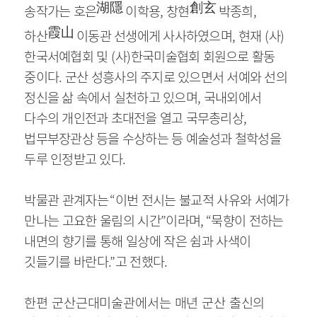
湖隱
創玄
송작가는 호은
이학용
,
창현
박종희
,
霞山
하산
이동관 선생에게 사사하였으며
,
현재
(
사
)
한국서예협회 및
(
사
)
한국미술협회 회원으로 활동
중이다
.
군산 성흥사의 주지로 있으면서 서예와 선의
정신을 삶 속에서 실천하고 있으며
,
국내외에서
다수의 개인전과 초대전을 열고 국무총리상
,
법무부장관상 등을 수상하는 등 예술성과 철학성을
두루 인정받고 있다
.
박물관 관계자는
“
이번 전시는 불교적 사유와 서예가
만나는 고요한 울림의 시간
”
이라며
, “
묵향이 전하는
내면의 향기를 통해 일상에 작은 쉼과 사색이
깃들기를 바란다
.”
고 전했다
.
한편 군산근대미술관에서는 매년 군산 출신의