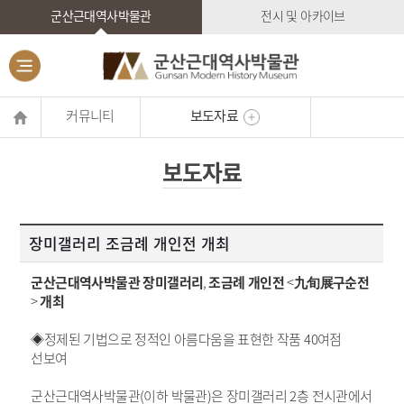
군산근대역사박물관
전시 및 아카이브
커뮤니티
보도자료
보도자료
장미갤러리 조금례 개인전 개최
군산근대역사박물관 장미갤러리
,
조금례 개인전
<
九旬展구순전
>
개최
◈정제된 기법으로 정적인 아름다움을 표현한 작품
40
여점
선보여
군산근대역사박물관
(
이하 박물관
)
은 장미갤러리
2
층 전시관에서