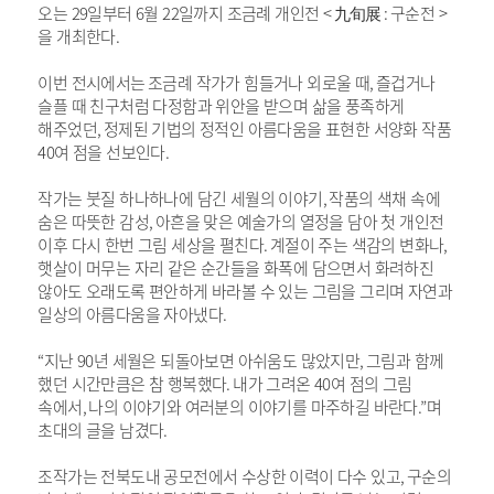
오는
29
일부터
6
월
22
일까지 조금례 개인전
<
九旬展
:
구순전
>
을 개최한다
.
이번 전시에서는
조금례 작가가 힘들거나 외로울 때
,
즐겁거나
슬플 때 친구처럼 다정함과 위안을 받으며 삶을 풍족하게
해주었던
,
정제된 기법의 정적인 아름다움을 표현한 서양화 작품
40
여 점을 선보인다
.
작가는 붓질 하나하나에 담긴 세월의 이야기
,
작품의 색채 속에
숨은 따뜻한 감성
,
아흔을 맞은 예술가의 열정을 담아 첫 개인전
이후 다시 한번 그림 세상을 펼친다
.
계절이 주는 색감의 변화나
,
햇살이 머무는 자리 같은 순간들을 화폭에 담으면서 화려하진
않아도 오래도록 편안하게 바라볼 수 있는 그림을 그리며 자연과
일상의 아름다움을 자아냈다
.
“
지난
90
년 세월은 되돌아보면 아쉬움도 많았지만
,
그림과 함께
했던 시간만큼은 참 행복했다
.
내가 그려온
40
여 점의 그림
속에서
,
나의 이야기와 여러분의 이야기를 마주하길 바란다
.”
며
초대의 글을 남겼다
.
조작가는 전북도내 공모전에서 수상한 이력이 다수 있고
,
구순의