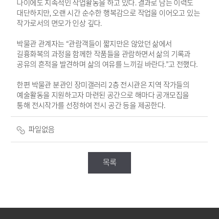
나이에도 지속적인 작업활동을 하고 있다
.
결과로 남는 이력도
대단하지만
,
오랜 시간 순수한 행복감으로 작업을 이어오고 있는
작가로서의 면모가 인상 깊다
.
박물관 관계자는
“
관람객들이 짧지만은 않았던 삶에서
길흉화복의 과정을 함께한 작품들을 관람하면서 삶의 기록과
공유의 흔적을 발견하며 삶의 여유를 느끼길 바란다
.”
고 전했다
.
한편 박물관 분관인 장미갤러리
2
층 전시관은 지역 작가들의
예술활동을 지원하고자 마련된 공간으로 해마다 공개모집을
통해 전시작가를 선정하여
전시 공간 등을 제공한다
.
파일없음
목록