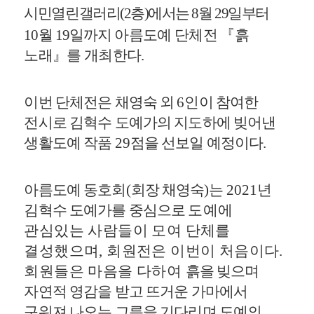
시민열린갤러리
(2
층
)
에서는
8
월
29
일부터
10
월
19
일까지
아름도예 단체전
『
흙
노래
』
를 개최한다
.
이번 단체전은 채영숙 외
6
인이 참여한
전시로 김혁수 도예가의 지도하에 빚어낸
생활도예 작품
29
점을 선보일 예정이다
.
아름도예 동호회
(
회장 채영숙
)
는
2021
년
김혁수 도예가를 중심으로
도예에
관심있는 사람들이 모여 단체를
결성했으며
,
회원전은 이번이 처음이다
.
회원들은 마음을 다하여
흙을 빚으며
자연적 영감을 받고 뜨거운 가마에서
구워져 나오는 그릇을 기다리며 도예의