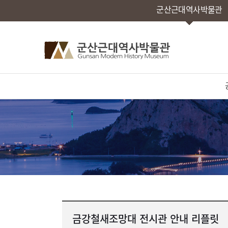
군산근대역사박물관
금강철새조망대 전시관 안내 리플릿