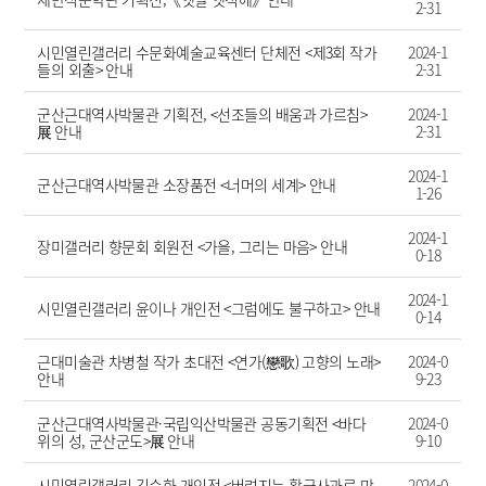
2-31
시민열린갤러리 수문화예술교육센터 단체전 <제3회 작가
2024-1
들의 외출> 안내
2-31
군산근대역사박물관 기획전, <선조들의 배움과 가르침>
2024-1
展 안내
2-31
2024-1
군산근대역사박물관 소장품전 <너머의 세계> 안내
1-26
2024-1
장미갤러리 향문회 회원전 <가을, 그리는 마음> 안내
0-18
2024-1
시민열린갤러리 윤이나 개인전 <그럼에도 불구하고> 안내
0-14
근대미술관 차병철 작가 초대전 <연가(戀歌) 고향의 노래>
2024-0
안내
9-23
군산근대역사박물관·국립익산박물관 공동기획전 <바다
2024-0
위의 성, 군산군도>展 안내
9-10
시민열린갤러리 김순화 개인전 <버려지는 황금사과로 만
2024-0