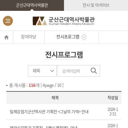
군산근대역사박물관
전시 및 아카이브
참여마당
전시프로그램
전시프로그램
총 게시물 :
116
개 [ 4page / 10 ]
제목
작성일
2024-1
일제강점기군산역사관 기획전 <그날의 기억> 안내
2-31
2024-1
채만식문학관 기획전,《옛날 옛적에》안내