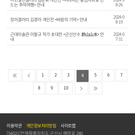
드는 추억여행> 안내
8-26
2024-0
장미갤러리 김경아 개인전 <바람의 기억> 안내
8-19
근대미술관 이철규 작가 초대전 <군산산수 群山山水> 안
2024-0
내
7-31
1
2
3
5
6
7
4
8
9
10
이용약관
개인정보처리방침
사이트맵
[54021]전북특별자치도 군산시 해망로 240