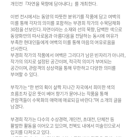
개인전『자연을 묵향에 담아내다』를 개최한다
.
이번 전시에서는 동양의 따뜻한 분위기를 작품에 담고 여백의
미를 통해 각자의 의미를 포함하는 부경희 작가의 수묵담채화
30
점을 선보인다
.
자연이라는 소재와 선의 묵향
,
담백한 색으로
동양화만의 따사로움과 아름다움을 전달하는 동시에 여유가
부족한 현대인들에게 여백의 미를 통해 마음의 여유로움을
선사한다
.
부경희 작가의 작품에서 여백은 그리다가 남은 빈자리가 아니라
,
작가의 의지로 설정된 공간이며
,
적극적 의미가 부여되는
공간이며
,
관람객의 상상력을 통해 무한하고 다양한 의미를
부여할 수 있다
.
부작가는
“
한 번의 획이 살짝 지나간 자국에서 희미한 색의
흐름조차 깊은 뜻이 베어 향기가 묻어나는 작품을 통해
관람객들이 수묵화의 매력에 매료되길 바란다
.”
며 소개의 글을
남겼다
.
부경희 작가는 다수의 수상경력
,
개인전
,
초대전
,
단체전 등
활발한 활동을 이어오고 있으며
,
전북도 내에서 미술인으로서
입지를 다져오고 있다
.