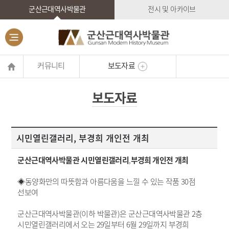
군산근대역사박물관
전시 및 아카이브
커뮤니티
보도자료
보도자료
시민열린갤러리, 부경희 개인전 개최
군산근대역사박물관 시민열린갤러리
,
부경희
개인전 개최
◈동양화만의 따뜻함과 아름다움을 느낄 수 있는 작품
30
점
선보여
군산근대역사박물관
(
이하 박물관
)
은 군산근대역사박물관
2
층
시민열린갤러리에서 오는
29
일부터
6
월
29
일까지 부경희