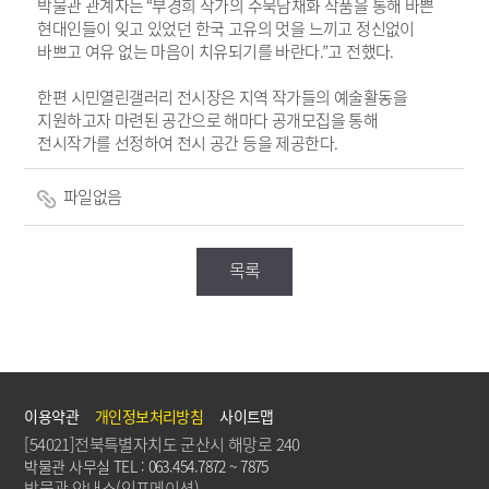
박물관 관계자는
“
부경희 작가의 수묵담채화 작품을 통해 바쁜
현대인들이 잊고 있었던 한국 고유의 멋을 느끼고 정신없이
바쁘고 여유 없는 마음이 치유되기를 바란다
.”
고 전했다
.
한편 시민열린갤러리 전시장은 지역 작가들의 예술활동을
지원하고자 마련된 공간으로 해마다 공개모집을 통해
전시작가를 선정하여 전시 공간 등을 제공한다
.
파일없음
목록
이용약관
개인정보처리방침
사이트맵
[54021]전북특별자치도 군산시 해망로 240
박물관 사무실 TEL : 063.454.7872 ~ 7875
박물관 안내소(인포메이션)