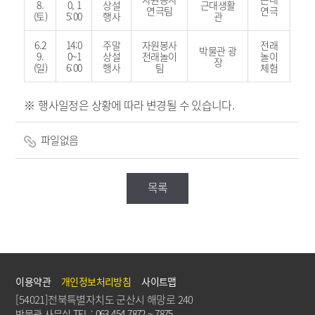
8.
0, 1
상설
근대생활
연극팀
연극
(토)
5:00
행사
관
6.2
14:0
주말
자원봉사
전래
박물관 광
9.
0~1
상설
전래놀이
놀이
장
(일)
6:00
행사
팀
체험
※
행사일정은 상황에 따라 변경될 수 있습니다
.
파일없음
목록
이용약관
개인정보처리방침
사이트맵
[54021]전북특별자치도 군산시 해망로 240
박물관 사무실 TEL : 063.454.7872 ~ 7875