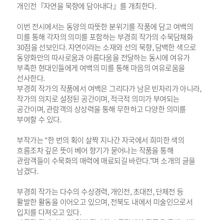
개인전『자연을 묵향에 담아내다』를 개최한다
.
이번 전시에서는 동양의 따뜻한 분위기를 작품에 담고 여백의
미를 통해 각자의 의미를 포함하는 부경희 작가의 수묵담채화
30
점을 선보인다
.
자연이라는 소재와 선의 묵향
,
담백한 색으로
동양화만의 따사로움과 아름다움을 전달하는 동시에 여유가
부족한 현대인들에게 여백의 미를 통해 마음의 여유로움을
선사한다
.
부경희 작가의 작품에서 여백은 그리다가 남은 빈자리가 아니라
,
작가의 의지로 설정된 공간이며
,
적극적 의미가 부여되는
공간이며
,
관람객의 상상력을 통해 무한하고 다양한 의미를
부여할 수 있다
.
부작가는
“
한 번의 획이 살짝 지나간 자국에서 희미한 색의
흐름조차 깊은 뜻이 베어 향기가 묻어나는 작품을 통해
관람객들이 수묵화의 매력에 매료되길 바란다
.”
며 소개의 글을
남겼다
.
부경희 작가는 다수의 수상경력
,
개인전
,
초대전
,
단체전 등
활발한 활동을 이어오고 있으며
,
전북도 내에서 미술인으로서
입지를 다져오고 있다
.