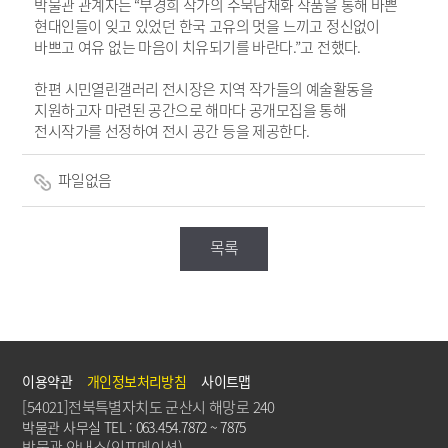
박물관 관계자는
“
부경희 작가의 수묵담채화 작품을 통해 바쁜
현대인들이 잊고 있었던 한국 고유의 멋을 느끼고 정신없이
바쁘고 여유 없는 마음이 치유되기를 바란다
.”
고 전했다
.
한편 시민열린갤러리 전시장은 지역 작가들의 예술활동을
지원하고자 마련된 공간으로 해마다 공개모집을 통해
전시작가를 선정하여 전시 공간 등을 제공한다
.
파일없음
목록
이용약관
개인정보처리방침
사이트맵
[54021]전북특별자치도 군산시 해망로 240
박물관 사무실 TEL : 063.454.7872 ~ 7875
박물관 안내소(인포메이션)