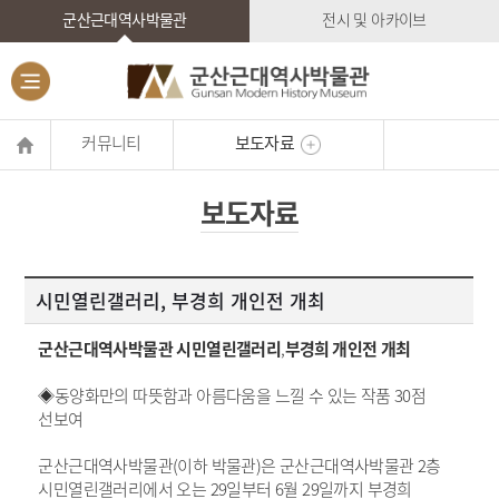
군산근대역사박물관
전시 및 아카이브
커뮤니티
보도자료
보도자료
시민열린갤러리, 부경희 개인전 개최
군산근대역사박물관 시민열린갤러리
,
부경희
개인전 개최
◈동양화만의 따뜻함과 아름다움을 느낄 수 있는 작품
30
점
선보여
군산근대역사박물관
(
이하 박물관
)
은 군산근대역사박물관
2
층
시민열린갤러리에서 오는
29
일부터
6
월
29
일까지 부경희