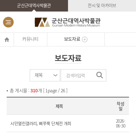
군산근대역사박물관
전시 및 아카이브
커뮤니티
보도자료
보도자료
총 게시물 :
310
개 [ 1page / 26 ]
작성
제목
일
2026-
시민열린갤러리, 삐쭈룩 단체전 개최
06-30