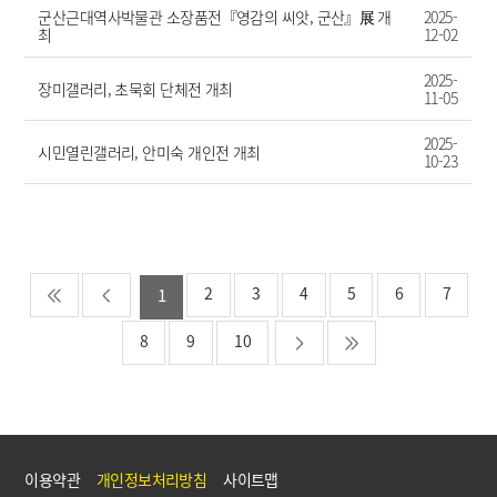
군산근대역사박물관 소장품전『영감의 씨앗, 군산』展 개
2025-
최
12-02
2025-
장미갤러리, 초묵회 단체전 개최
11-05
2025-
시민열린갤러리, 안미숙 개인전 개최
10-23
2
3
4
5
6
7
1
8
9
10
이용약관
개인정보처리방침
사이트맵