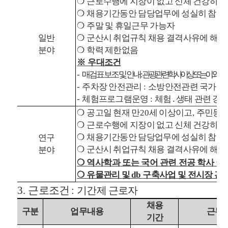
❍
근로수행에 지장이 없고 신체 건강하고
❍
채용기간동안 담당업무에 성실히 참여할
❍
주말 및 휴일근무 가능자
일반
❍
군산시 취업규칙 채용 결격사유에 해당
분야
❍
학력 제한없음
※
우대조건
-
매검표 보조 및 안내
:
관광 관련 학사 이상 또는 이와 
-
주차장 안전관리
:
소방안전관련 국가기
-
체험프로그램운영
:
체험
․
생태 관련 강
❍
공고일 현재 만
20
세 이상이고
,
주민등록
❍
근로수행에 지장이 없고 신체 건강하고
❍
채용기간동안 담당업무에 성실히 참여할
연구
❍
군산시 취업규칙 채용 결격사유에 해당
분야
❍
역사학과 또는 국어 관련 전공 학사 이
❍
유물관리 및
db
구축사업 및 전시장 관
3.
근로조건
:
기간제 근로자
채용
구분
업무내용
근무
기간