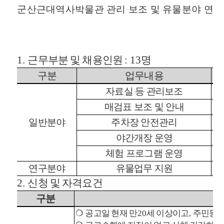
군산근대역사박물관 관리 보조 및 유물분야 연구
1.
근무부분 및 채용인원
: 13
명
구분
업무내용
자료실 등 관리보조
매검표 보조 및 안내
일반분야
주차장 안전관리
야간개장 운영
체험 프로그램 운영
연구분야
유물업무 지원
2.
신청 및 자격요건
구분
❍
공고일 현재 만
20
세 이상이고
,
주민등록