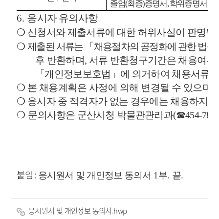
졸업
(
최종
)
증명서
,
학위증명서
,
경
6.
응시자 유의사항
❍
신청서와 제출서류에 대한 허위사실이 판명될
❍
제출된 서류는
「
채용절차의 공정화에 관한 법률
후 반환하며
,
서류 반환청구기간은 채용여부
「
개인정보보호법
」
에 의거하여 채용서류 
❍
본 채용계획은 사정에 의해 변경될 수 있으며
,
❍
응시자 중 적격자가 없는 경우에는 채용하지 
❍
문의사항은 군산시청 박물관관리과
(
☎
454-7872
붙임 :
응시원서 및 개인정보 동의서
1
부
.
끝
.
응시원서 및 개인정보 동의서.hwp