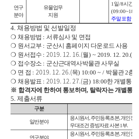
1
일
/8
시간
연구
유물업무
(09:00~18:0
분야
지원
주말포함 주
4.
채용방법 및 선발일정
❍
채용방법
:
서류심사 및 면접
❍
원서교부
:
군산시 홈페이지 다운로드 사용
2019. 12. 16.(
❍
원서접수
:
월
) ~ 2019. 12. 20.(
금
❍
접수장소
:
군산근대역사박물관 사무실
2019. 12. 26.(
❍
면 접
:
목
) 10:00 ~ /
박물관
2
층 
2019. 12. 27.(
❍
채용발표
:
금
) 18:00
한 개별통보
※
합격자에 한하여 통보하며
,
탈락자는 개별통보
5.
제출서류
구분
응시원서
,
주민등록초본
,
개인정보
일반분야
우대조건 증빙자료 사본
1
부
.
응시원서
,
주민등록초본
,
개인정보
연구분야