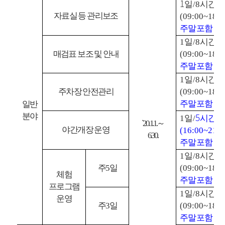
1
일
/8
시간
자료실 등 관리보조
(09:00~18:0
주말포함 주
1
일
/8
시간
매검표 보조 및 안내
(09:00~18:0
주말포함 주
1
일
/8
시간
주차장 안전관리
(09:00~18:0
주말포함 주
일반
5
분야
1
일
/
시간
`20. 1. 1.
～
야간개장 운영
(16:00~21:0
6. 30.
주말포함 주
1
일
/8
시간
주
5
일
(09:00~18:0
체험
주말포함 주
프로그램
1
일
/8
시간
운영
주
3
일
(09:00~18:0
주말포함 주