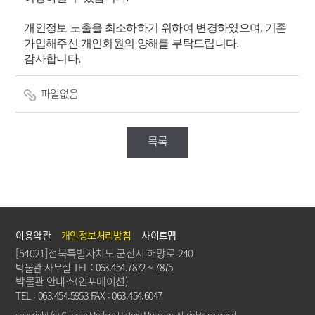
개인정보 노출을 최소하하기 위하여 변경하였으며, 기존
가입해주신 개인회원의 양해를 부탁드립니다.
감사합니다.
파일없음
목록
이용약관
개인정보처리방침
사이트맵
[54021]전북특별자치도 군산시 해망로 240
박물관 사무실 TEL : 063.454.7872 ~ 7875
박물관 안내소(인포메이션)
TEL : 063.454.5953 FAX : 063.454.6047
copyright (c) Gunsan Modern History Museum. All rights reserved.