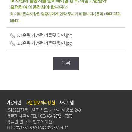
※ 사전에 활동지를 준비해야할 경우, 직접 다운받아
출력하여 이용하셔야 합니다^^
※ 기타 문의사항은 담당자에게 연락 주시기 바랍니다. (문의 : 063-454-
5941)
3.1운동 기념관 리플릿 앞면.jpg
3.1운동 기념관 리플릿 뒷면.jpg
목록
이용약관
개인정보처리방침
사이트맵
[54021]전북특별자치도 군산시 해망로 240
박물관 사무실 TEL : 063.454.7872 ~ 7875
박물관 안내소(인포메이션)
TEL : 063.454.5953 FAX : 063.454.6047