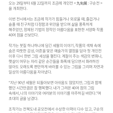
오는
29
일부터
6
월
22
일까지 조금례 개인전
<
九旬展
:
구순전
>
을 개최한다
.
이번 전시에서는
조금례 작가가 힘들거나 외로울 때
,
즐겁거나
슬플 때 친구처럼 다정함과 위안을 받으며 삶을 풍족하게
해주었던
,
정제된 기법의 정적인 아름다움을 표현한 서양화 작품
40
여 점을 선보인다
.
작가는 붓질 하나하나에 담긴 세월의 이야기
,
작품의 색채 속에
숨은 따뜻한 감성
,
아흔을 맞은 예술가의 열정을 담아 첫 개인전
이후 다시 한번 그림 세상을 펼친다
.
계절이 주는 색감의 변화나
,
햇살이 머무는 자리 같은 순간들을 화폭에 담으면서 화려하진
않아도 오래도록 편안하게 바라볼 수 있는 그림을 그리며 자연과
일상의 아름다움을 자아냈다
.
“
지난
90
년 세월은 되돌아보면 아쉬움도 많았지만
,
그림과 함께
했던 시간만큼은 참 행복했다
.
내가 그려온
40
여 점의 그림
속에서
,
나의 이야기와 여러분의 이야기를 마주하길 바란다
.”
며
초대의 글을 남겼다
.
조작가는 전북도내 공모전에서 수상한 이력이 다수 있고
,
구순의