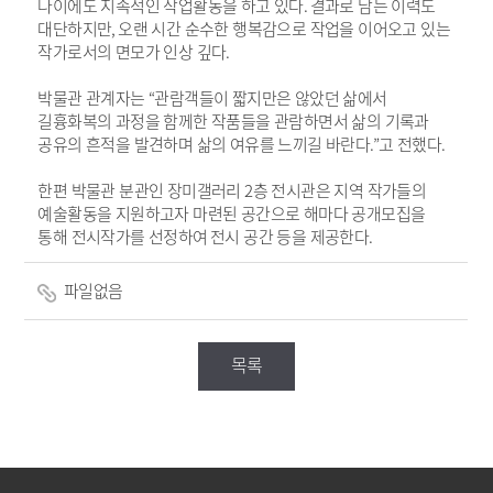
나이에도 지속적인 작업활동을 하고 있다
.
결과로 남는 이력도
대단하지만
,
오랜 시간 순수한 행복감으로 작업을 이어오고 있는
작가로서의 면모가 인상 깊다
.
박물관 관계자는
“
관람객들이 짧지만은 않았던 삶에서
길흉화복의 과정을 함께한 작품들을 관람하면서 삶의 기록과
공유의 흔적을 발견하며 삶의 여유를 느끼길 바란다
.”
고 전했다
.
한편 박물관 분관인 장미갤러리
2
층 전시관은 지역 작가들의
예술활동을 지원하고자 마련된 공간으로 해마다 공개모집을
통해 전시작가를 선정하여
전시 공간 등을 제공한다
.
파일없음
목록