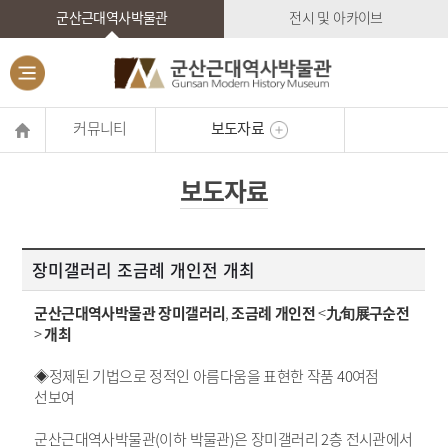
군산근대역사박물관
전시 및 아카이브
커뮤니티
보도자료
보도자료
장미갤러리 조금례 개인전 개최
군산근대역사박물관 장미갤러리
,
조금례 개인전
<
九旬展구순전
>
개최
◈정제된 기법으로 정적인 아름다움을 표현한 작품
40
여점
선보여
군산근대역사박물관
(
이하 박물관
)
은 장미갤러리
2
층 전시관에서