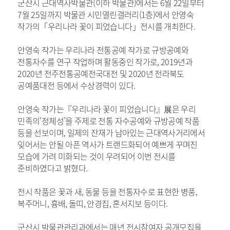
군산시 근대역사박물관(이하 박물관)에서는 6월 22일부터
7월 25일까지 박물관 시민열린갤러리(1층)에서 안영숙
작가의「우리나라 꽃이 피었습니다」전시를 개최한다.
안영숙 작가는 우리나라 전통공예 작가로 규방공예와
전통자수를 연구 작업하며 활동중인 작가로, 2019년과
2020년 전주전통공예전국대전 및 2020년 전라북도
공예품대전 등에서 수상경력이 있다.
안영숙 작가는『우리나라 꽃이 피었습니다』展은 우리
민족의‘정체성’을 주제로 전통 자수공예와 규방공예 작품
등을 선보이며, 일제의 잔재가 남아있는 근대역사거리에서
잊어서는 안될 아픈 역사가 트랜드화되어 예쁘게 꾸며진
모습에 가려 미화되는 것이 우려되어 이번 전시를
준비하였다고 밝혔다.
전시 작품은 꽃과 새, 동물 등을 전통자수로 표현한 병풍,
복주머니, 흉배, 돌띠, 안경집, 혼서지보 등이다.
군산시 박물관관리과에서는 매년 전시참여자 공개모집을