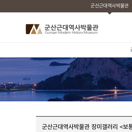
군산근대역사박물관
군산근대역사박물관 장미갤러리 <보통