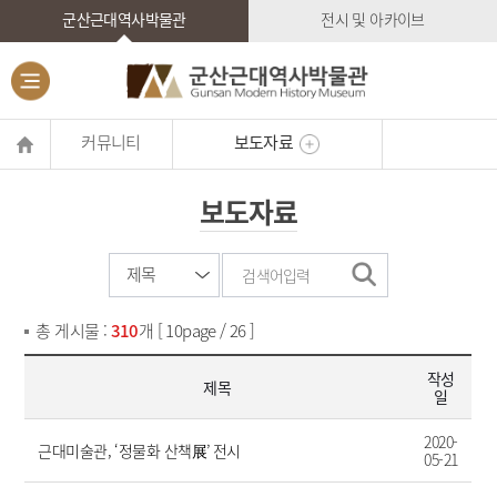
군산근대역사박물관
전시 및 아카이브
커뮤니티
보도자료
보도자료
총 게시물 :
310
개 [ 10page / 26 ]
작성
제목
일
2020-
근대미술관, ‘정물화 산책展’ 전시
05-21