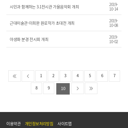
2019-
시민과 함께하는 3.1전시관 가을음악회 개최
10-14
2019-
근대미술관-이희완 원로작가 초대전 개최
10-08
2019-
야생화 분경 전시회 개최
10-02
1
2
3
4
5
6
7
8
9
10
이용약관
개인정보처리방침
사이트맵