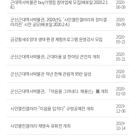
근대역사박물관 buy가맹점 참여업체 모집(배포일:2020.2.1
2020-
8.)
06-09
군산근대역사박물관, 2020년도 '시민열린갤러리와 장미갤
2020-
러리전' 시전 공모(배포일:2020.2.4.)
06-09
2020-
금강철새조망대 생태·환경 체험프로그램 운영강사 모집
05-21
2020-
군산근대역사박물관, 근대마을 설 한마당 큰잔치 개최
05-21
2020-
군산근대역사박물관 작년 한해 관람객 95만 달성
02-03
2020-
군산근대역사박물관, 「마음을 그려내다. 채용신」展 개최
02-03
2019-
시민열린갤러리-"이음을 입히다" 규방공예전 개최
12-06
2019-
시민열린갤러리-채영숙 유화전 개최
10-14