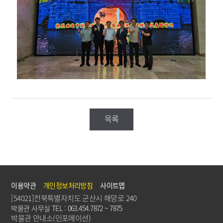
목록
이용약관
개인정보처리방침
사이트맵
[54021]전북특별자치도 군산시 해망로 240
박물관 사무실 TEL : 063.454.7872 ~ 7875
박물관 안내소(인포메이션)