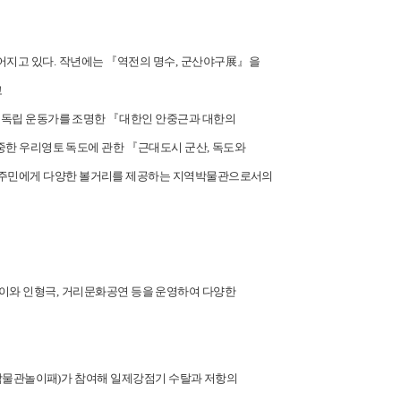
어지고 있다
.
작년에는
『
역전의 명수
,
군산야구
展
』
을
고
 독립 운동가를 조명한
『
대한인 안중근과 대한의
중한 우리영토 독도에 관한
『
근대도시 군산
,
독도와
역주민에게 다양한 볼거리를 제공하는 지역박물관으로서의
이와 인형극
,
거리문화공연 등을 운영하여 다양한
박물관놀이패
)
가 참여해 일제강점기 수탈과 저항의