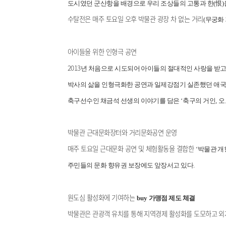
도시였던 군산항을 배경으로 우리 조상들의 고통과 한
(
恨
)
수탈전은 매주 토요일 오후 박물관 광장 차 없는 거리
(
무궁화
아이들을 위한 인형극 공연
2013
년 처음으로 시도되어 아이들의 절대적인 사랑을 받고
박사의 삶을 인형극화한 공연과 일제강점기 실존했던 애
축구선수인 채금석 선생의 이야기를 담은
‘
축구의 거인
,
오
박물관 근대문화장터와 거리문화공연 운영
매주 토요일 근대문화 공연 및 체험활동을 결합한
‘
박물관 개
주민들의 문화 향유권 보장에도 앞장서고 있다
.
원도심 활성화에 기여하는
buy
가맹점 제도 체결
박물관은 관광객 유치를 통해 지역경제 활성화를 도모하고 외