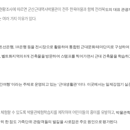
 현황조사에 따르면 군산근대역사박물관이 전주 한옥마을과 함께 전라북
도의 대표 관광
 여러 가지 이유가 있다
.
 조선은행
, 18
은행 등을 전시장으로 활용하여 통합된 근대문화 테마단지로 구성하여
,
벨트화지역의
8
개 건축물을 방문하여 스탬프를 찍어가면서 근대 건축물을 학습하
시간여행
’
이라는 주제로 운영되고 있는
‘
근대생활관
’
이다
.
이곳에서는 일제강점기 실존
접 체험할 수 있도록 박물관체험학습지를 제작하여 어린이들의 흥미를 유발하고
,
박물관학
히 한 점도 가족단위 관람객들의 발길을
사로잡은 주요 원인으로 평가된다
.