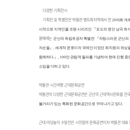
다양한 기획전시
기획전 및 특별전은 박물관 벨트화지역에서 연
20
여회 개
시작으로 지역인물 조명 시리즈인
『
포도의 명인 낭곡 최
올해에는
군산의 독립유공자 특별전
『
자랑스러운 군산의
자손들
』
,
세계적 문호이자 국제인 이었던 최치원의 위상을
함께하다
.
』
, 100
만 관람객 돌파를 기념하여 현재 진행 중
소임을 다하고 있다
.
박물관 시간여행 근대문화공연
박물관의 다양한 근대문화공연은 군산의 근대역사문화를 전국
볼거리가 있는 특화된 문화공간으로 꾸며나가고 있다
.
근대 마당놀이 수탈전은 시민참여 문화공연이자 박물관 대표