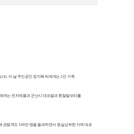
씨
(24).
이 날 주인공인 정지혜 씨에게는
2
인 가족
에게는 전자제품과 군산시 대표쌀과 흰찰쌀보리를
해 관람객도
100
만 명을 돌파하면서 명실상부한 지역 대표