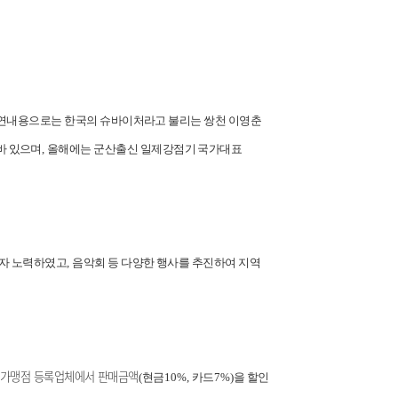
연내용으로는 한국의 슈바이처라고 불리는 쌍천 이영춘
바 있으며
,
올해에는 군산출신 일제강점기 국가대표
고자 노력하였고
,
음악회 등 다양한 행사를 추진하여 지역
 가맹점 등록업체에서 판매금액
(
현금
10%,
카드
7%)
을 할인