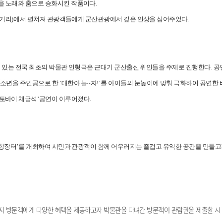
을 노래와 춤으로 승화시킨 작품이다
.
 거리
)
에서 펼쳐져 관광객들에게 군산관광에서 깊은 인상을 심어주었다
.
 있는 전국 최초의 박물관 인형극은 근대기 군산출신 위인들을 주제로 진행한다
.
공
국소년을 주인공으로 한
‘
대한아 놀
~
자
!’
를 아이들의 눈높이에 맞춰 극화하여 공연한 
토바이 채금석
’
공연이 이루어졌다
.
항장터
’
를 개최하여 시민과 관광객이 함께 어우러지는 즐겁고 유익한 공간을 만들
지 방문객에게 다양한 혜택을 제공하고자 박물관을 다녀간 방문객이 관람권을 제출할 시