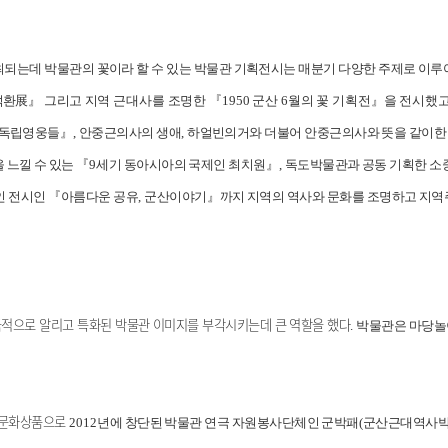
최되는데 박물관의 꽃이라 할 수 있는 박물관 기획전시는 매분기 다양한 주제로 이루
석환
展
』
그리
고
지역 근대사를 조명한
『
1950
군산
6
월의 꽃 기획전
』
을 전시했
 독립영웅들
』
,
안중근의사의 생애
,
하얼빈의거와 더불어 안중근의사와 뜻을 같이한
 느낄 수 있는
『
9
세기 동아시아의 국제인 최치원
』
,
독도박물관과 공동 기획한 소
인 전시인
『
아름다운 공유
,
군산이야기
』
까지 지역의 역사와 문화를 조명하고 지
적으로 알리고 특화된 박물관 이미지를 부각시키는데 큰 역할을 했다
.
박물관은 마당놀
 문화상품으로
2012
년에 창단된 박물관 연극 자원봉사단체인 군박패
(
군산근대역사