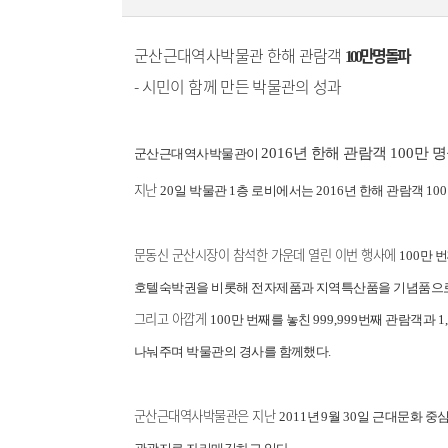
군산근대역사박물관 한해 관람객
만명 돌파
100
-
시민이 함께 만든 박물관의 성과
2016
년 한해 관람객
100
만 
군산근대역사박물관이
지난
20
일
박물관
1
층 로비에서는
2016
년 한해 관람객
100
문동신 군산시장이 참석한 가운데 열린 이번 행사에
100
만 
호텔숙박권을 비롯해 전자제품과 지역특산품을 기념품으
그리고 아깝게
100
만 번째를 놓친
999,999
번째 관람객과
1
나눠주며 박물관의 경사를 함께했다
.
군산근대역사박물관은 지난
2011
년
9
월
30
일 근대문화 중