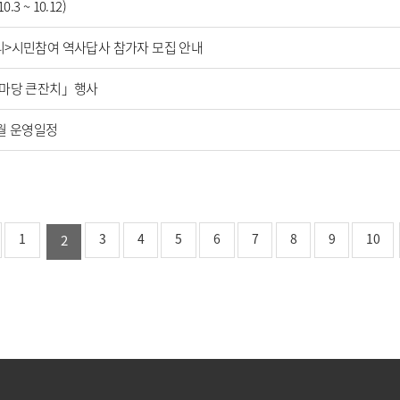
 ~ 10.12)
리>시민참여 역사답사 참가자 모집 안내
한마당 큰잔치」행사
0월 운영일정
1
3
4
5
6
7
8
9
10
2