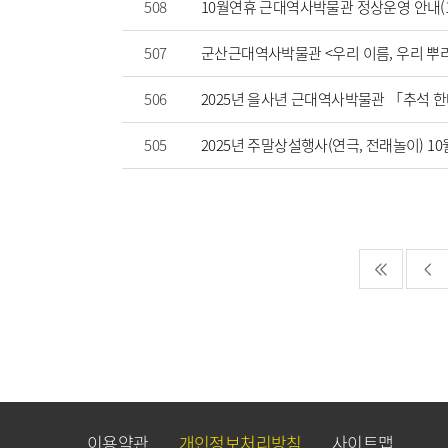
508
10월연휴 근대역사박물관 정상운영 안내(10.3
507
군산근대역사박물관 <우리 이름, 우리 뿌
506
2025년 을사년 근대역사박물관 「추석 
505
2025년 주말상설행사(연극, 전래놀이) 1
이용약관
개인정보처리방침
사이트맵