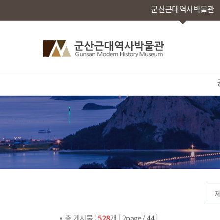
군산근대역사박물관
총 게시물 :
528
개 [ 2page / 44 ]