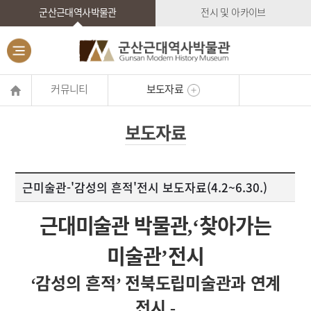
군산근대역사박물관
전시 및 아카이브
커뮤니티
보도자료
보도자료
근미술관-'감성의 흔적'전시 보도자료(4.2~6.30.)
근대미술관 박물관
찾아가는
,‘
미술관
전시
’
감성의 흔적
전북도립미술관과 연계
‘
’
전시
-