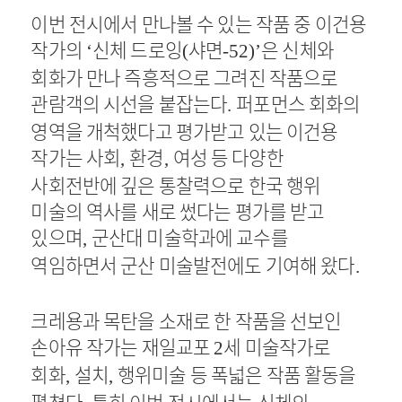
이번 전시에서 만나볼 수 있는 작품 중 이건용
작가의
신체 드로잉
샤면
은 신체와
‘
(
-52)’
회화가 만나 즉흥적으로 그려진 작품으로
관람객의 시선을 붙잡는다
퍼포먼스 회화의
.
영역을 개척했다고 평가받고 있는 이건용
작가는 사회
환경
여성 등 다양한
,
,
사회전반에 깊은 통찰력으로 한국 행위
미술의 역사를 새로 썼다는 평가를 받고
있으며
군산대 미술학과에 교수를
,
역임하면서 군산 미술발전에도 기여해 왔다
.
크레용과 목탄을 소재로 한 작품을 선보인
손아유 작가는 재일교포
세 미술작가로
2
회화
설치
행위미술 등 폭넓은 작품 활동을
,
,
펼쳤다
특히 이번 전시에서는 신체의