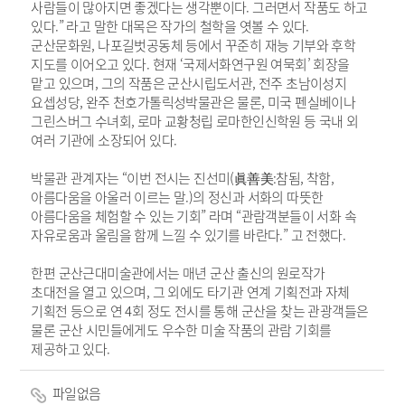
사람들이 많아지면 좋겠다는 생각뿐이다. 그러면서 작품도 하고
있다.” 라고 말한 대목은 작가의 철학을 엿볼 수 있다.
군산문화원, 나포길벗공동체 등에서 꾸준히 재능 기부와 후학
지도를 이어오고 있다. 현재 ‘국제서화연구원 여묵회’ 회장을
맡고 있으며, 그의 작품은 군산시립도서관, 전주 초남이성지
요셉성당, 완주 천호가톨릭성박물관은 물론, 미국 펜실베이나
그린스버그 수녀회, 로마 교황청립 로마한인신학원 등 국내 외
여러 기관에 소장되어 있다.
박물관 관계자는 “이번 전시는 진선미(眞善美:참됨, 착함,
아름다움을 아울러 이르는 말.)의 정신과 서화의 따뜻한
아름다움을 체험할 수 있는 기회” 라며 “관람객분들이 서화 속
자유로움과 울림을 함께 느낄 수 있기를 바란다.” 고 전했다.
한편 군산근대미술관에서는 매년 군산 출신의 원로작가
초대전을 열고 있으며, 그 외에도 타기관 연계 기획전과 자체
기획전 등으로 연 4회 정도 전시를 통해 군산을 찾는 관광객들은
물론 군산 시민들에게도 우수한 미술 작품의 관람 기회를
제공하고 있다.
파일없음