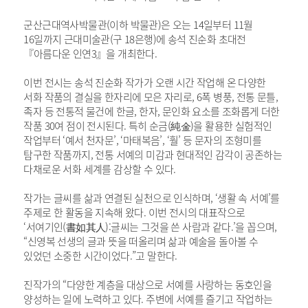
군산근대역사박물관(이하 박물관)은 오는 14일부터 11월
16일까지 근대미술관(구 18은행)에 송석 진순화 초대전
『아름다운 인연3』을 개최한다.
이번 전시는 송석 진순화 작가가 오랜 시간 작업해 온 다양한
서화 작품의 결실을 한자리에 모은 자리로, 6폭 병풍, 전통 문틀,
족자 등 전통적 물건에 한글, 한자, 문인화 요소를 조화롭게 더한
작품 30여 점이 전시된다. 특히 순금(純金)을 활용한 실험적인
작업부터 ‘예서 천자문’, ‘마태복음’, ‘훨’ 등 문자의 조형미를
탐구한 작품까지, 전통 서예의 미감과 현대적인 감각이 공존하는
다채로운 서화 세계를 감상할 수 있다.
작가는 글씨를 삶과 연결된 실천으로 인식하며, ‘생활 속 서예’를
주제로 한 활동을 지속해 왔다. 이번 전시의 대표작으로
‘서여기인(書如其人):글씨는 그것을 쓴 사람과 같다.’을 꼽으며,
“신영복 선생의 글과 뜻을 떠올리며 삶과 예술을 돌아볼 수
있었던 소중한 시간이었다.”고 말한다.
진작가의 “다양한 계층을 대상으로 서예를 사랑하는 동호인을
양성하는 일에 노력하고 있다. 주변에 서예를 즐기고 작업하는