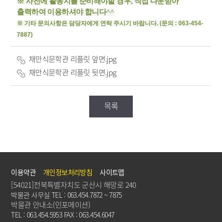
※ 사전에 활동지를 준비해야할 경우, 직접 다운받아
출력하여 이용하셔야 합니다^^
※ 기타 문의사항은 담당자에게 연락 주시기 바랍니다. (문의 : 063-454-
7887)
채만식문학관 리플릿 앞면.jpg
채만식문학관 리플릿 뒷면.jpg
목록
이용약관
개인정보처리방침
사이트맵
[54021]전북특별자치도 군산시 해망로 240
박물관 사무실 TEL : 063.454.7872 ~ 7875
박물관 안내소(인포메이션)
TEL : 063.454.5953 FAX : 063.454.6047