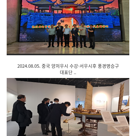
2024.08.05. 중국 양저우시 수강-서우시후 풍경명승구
대표단 ..