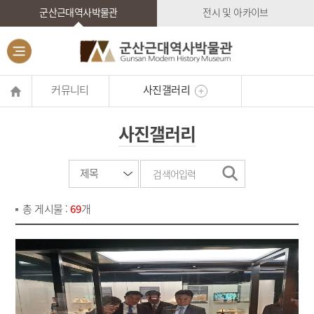
군산근대역사박물관
전시 및 아카이브
커뮤니티
사진갤러리
사진갤러리
총 게시물 :
69
개