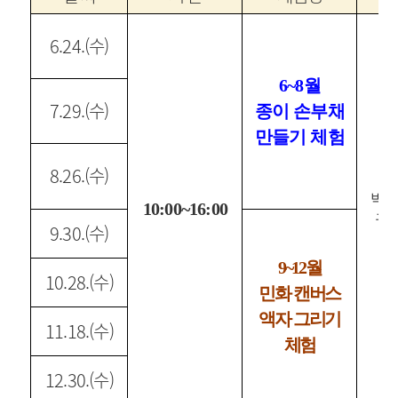
6.24.(수)
6~8월
7.29.(수)
종이 손부채
만들기 체험
8.26.(수)
박물
10:00~16:00
규
9.30.(수)
9~12월
10.28.(수)
민화 캔버스
액자 그리기
11.18.(수)
체험
12.30.(수)