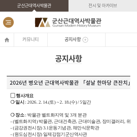
군산근대역사박물관
전시 및 아카이브
커뮤니티
공지사항
공지사항
2026년 병오년 근대역사박물관 「설날 한마당 큰잔치」
▢ 행사개요
❍ 일시
: 2026. 2. 14.(토) ~ 2. 18.(수) / 5일간
❍ 장소
: 박물관 벨트화지역 및 3개 분관
- (벨트화지역) 박물관, 근대건축관, 근대미술관, 장미갤러리, 위봉
- (금강권전시장) 3.1운동기념관, 채만식문학관
- (원도심전시장) 일제강점기군산역사관