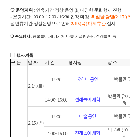
❍ 운영계획
: 연휴기간 정상 운영 및 다양한 문화행사 진행
- 운영시간 : 09:00~17:00 / 16:30 입장 마감
※ 설날 당일(2. 17.) 무
설연휴기간 정상운영으로 인해
2.19.(목) 대체휴관
실시
❍ 주요행사
: 풍물놀이, 캐리커처, 마술·저글링 공연, 전래놀이 등
▢ 행사계획
구 분
날 짜
시 간
행사명
장 소
오하나 공연
박물관 로비
14:30
2.14.(토)
박물관 유아체
전래놀이 체험
14:00~16:00
옆
마술 공연
박물관 로비
14:00
2.15.(일)
박물관 유아체
전래놀이 체험
14:00~16:00
옆