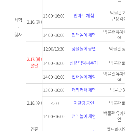
박물관 2층
팝아트 체험
13:00~16:00
규장각실
체험
2.16.(월)
·
박물관 유아체
행사
전래놀이 체험
14:00~16:00
옆
풍물놀이 공연
박물관 광장
12:00/13:30
2.17.(화)
신년 덕담써주기
박물관 로비
14:00~16:00
설날
박물관 유아체
전래놀이 체험
14:00~16:00
옆
캐리커처 체험
박물관 3층
13:00~16:00
2.18.(수)
저글링 공연
박물관 로비
14:00
박물관 유아체
전래놀이 체험
14:00~16:00
옆
연휴
벨트화 지역 