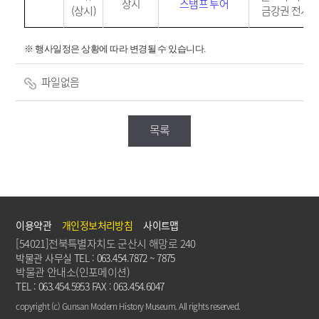
상시
스탬프
투
어
(상시)
금강권 전시
※ 행사일정은 상황에 따라 변경될 수 있습니다.
파일없음
목록
이용약관
개인정보처리방침
사이트맵
[54021]전북특별자치도 군산시 해망로 240
박물관 사무실 TEL : 063.454.7872 ~ 7875
박물관 안내소(인포메이션)
TEL : 063.454.5953 FAX : 063.454.6047
copyright (c) Gunsan Modern History Museum. All rights reserved.