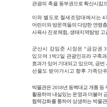
관광의 축을
동부권으로 확산시킴으
이와 별도로 철새조망대에서는
4
어린이와 방문객들의
다양한 연령
사육사 진로체험
,
생태지역탐방 고
군산시 강임준 시장은
“
금강권
3
있으며
1
박
2
일
관광인프라 구축과
효과가 있어 기대되고 있으며
,
금번
선물도 받아가시고 향후 가족단위
박물관은
2018
년 동백대교 개통 등
활용하여 내실있는 운영과 더불어 
협력강화를 통하여 상생하는 박물관