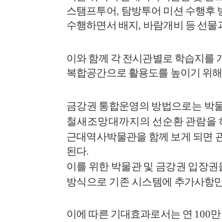
스탬프투어
,
탐방투어 미션 수행후
수행하면서 배지
,
바람개비 등 선물
이와 함께 각 전시관별로 학습지를
복합공간으로 활용도를 높이기 위해
금강권 통합운영의 방법으로는
박물
철새조망대까지의
선순환 관람을
근대역사박물관을 함께 보게 되면 
된다
.
이를 위한 박물관 및 금강권 입장권
방식으로 기존 시스템에
추가사항만
이에 따른 기대효과로서는 연
100
만