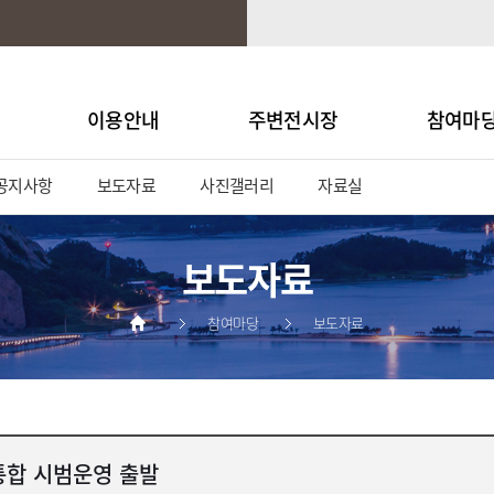
이용안내
주변전시장
참여마
공지사항
보도자료
사진갤러리
자료실
보도자료
참여마당
보도자료
통합 시범운영 출발