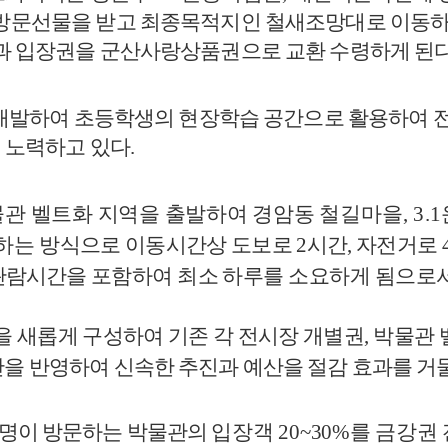
 방문선물을 받고 최종목적지인 철새조망대로 이동
과 입장권을 군산사랑상품권으로 교환 수령하게 된
 개발하여 초등학생의 현장학습 공간으로 활용하여 
 노력하고 있다
.
관 벨트화 지역을 출발하여 경암동
철길마을
, 3.1
 하는
방식으로 이동시간상 도보로
2
시간
,
자전거로
관람시간을
포함하여 최소 하루를 소요하게 됨으로서
을 새롭게 구성하여 기존 각 전시장
개별권
,
박물관 
을 반영하여 신속한 추진과 예산을 절감 효과를 거둘
명이 방문하는 박물관의
입장객
20~30%
를 금강권