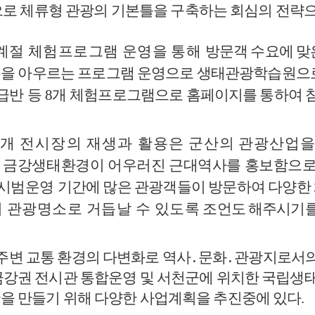
로 체류형 관광의 기본틀을 구축하는 회심의 전략으
계절 체험프로그램 운영을 통해
방문객 수요에 맞
층을 아우르는 프로그램 운영으로 생태관광학습원
급반 등
8
개
체험프로그램으로 홈페이지를 통하여 
개 전시장의 재생과 활용은
군산의 관광산업을
 금강생태환경이 어우러진 근대역사를 홍보함으
시범운영
기간에 많은 관광객들이 방문하여 다양한
 관광명소로 거듭날 수
있도록
조언도 해주시기
 주변 교통 환경의 다변화로 역사
․
문화
․
관광지로서의
금강권 전시관 통합운영 및 서천군에 위치한 국립생
을 만들기 위해 다양한 사업계획을 추진중에 있다
.