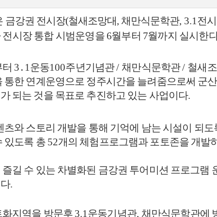
은
금강권 전시장
(
철새조망대
,
채만식
문학관
, 3.1
전시
 전시장 통합 시범운영을
6
월부터
7
월까지 실시한
부터
3
․
1
운동
100
주년기념관
/
채만식문학관
/
철새조
을 통한 연계운영으로 정주시간을 늘려줌으로써 군
가 되는 것을 목표로 추진하고 있는 사업이다
.
텐츠와 스토리 개발을 통해 기억에 남는 시설이 되
 있도록 총
52
개의 체험프로그램과 포토존을 개발
즐길 수 있는 차별화된 금강권 투어미션 프로그램 
였다
.
트화지역을 방문후
3.1
운동기념관
,
채만식문학관에 방