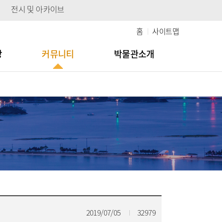
전시 및 아카이브
홈
사이트맵
당
커뮤니티
박물관소개
2019/07/05
32979