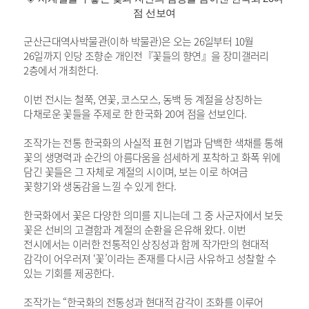
점 선보여
군산근대역사박물관(이하 박물관)은 오는 26일부터 10월
26일까지 인당 조향순 개인전『꽃들의 향연』을 장미갤러리
2층에서 개최한다.
이번 전시는 철쭉, 연꽃, 코스모스, 동백 등 계절을 상징하는
다채로운 꽃들을 주제로 한 한국화 20여 점을 선보인다.
조작가는 전통 한국화의 사실적 표현 기법과 담백한 색채를 통해
꽃의 생명력과 순간의 아름다움을 섬세하게 포착하고 화폭 위에
담긴 꽃들은 그 자체로 계절의 시이며, 보는 이로 하여금
꽃향기와 생동감을 느낄 수 있게 한다.
한국화에서 꽃은 다양한 의미를 지니는데 그 중 사군자에서 보듯
꽃은 선비의 고결함과 계절의 순환을 은유해 왔다. 이번
전시에서는 이러한 전통적인 상징성과 함께 작가만의 현대적
감각이 어우러져 ‘꽃’이라는 존재를 다시금 사유하고 성찰할 수
있는 기회를 제공한다.
조작가는 “한국화의 전통성과 현대적 감각이 조화를 이루어