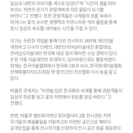
일상과 내면의 이야기를 색으로 담았다”며 “시간의 결을 따라
흐르는 자연의 온기가 관람객에게 작은 울림이 되기를
바란다.”고 전했다. 또한 관람객들은 사계절의 흐름 속에서
피어나는 꽃의 순수한 생명력과 자연스러운 색의 울림을 통해
잠시 일상의 속도를 내려놓는 시간을 가질 수 있다.
작가는 꾸준한 작업을 통해 이번 전시까지 14번째 개인전을
개최하고 다수의 단체전, 대한민국여성미술대전 종합대상,
전라남도미술대전 한국화 대상 등의 화려한 수상 경력이 있다.
또한 각종 미술대전의 초대작가, 심사위원으로도 활동하였다.
현재는 한국미술협회에서 한국화 2분과 이사, 한국현대미술협회
전북특별자치도지회장 한·중 민간인 친선협회 이사 등을 맡고
있다.
박물관 관계자는 “자연을 담은 한국화의 세계를 통해 관람객들이
일상의 피로를 잊고 꽃과 자연에서 위로를 얻길 바란다.”고
전했다.
한편, 박물관 벨트화지역인 장미갤러리 2층 전시관은 지역
작가들의 예술활동을 지원하고자 마련된 공간으로 해마다
공개모집을 통해 전시작가를 선정하여 전시 공간 등을 제공한다.