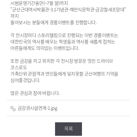
시범운영기간동안(~7월 말)까지
"군산근대역사박물관-3.1기념관-채만식문학관-금강철새조망대"
까지
돌아보시는 분들에게 경품이벤트를 진행합니다.
각 전시장마다 스토리텔링으로 진행되는 이번 경품이벤트는
대한민국의 역사를 배우는 학생들과 역사를 새롭게 접하는
어른들에게도 의미있는 이벤트입니다.
또한 금강을 끼고 위치한 각 전시장 방문은 멋진 드라이브
코스로도
가족단위 관람객과 연인들에게 잊지못할 군산여행의 기억을
심어줄것입니다.
많은 관심과 참여 바랍니다.
금강권시설연계-1.jpg
목록