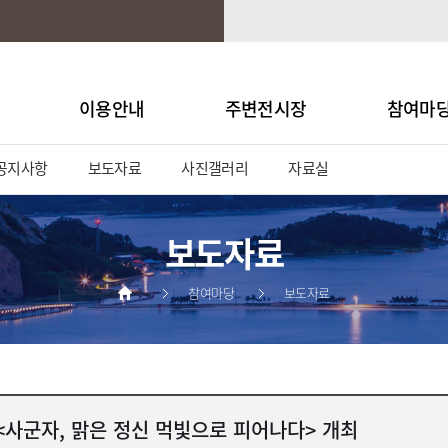
이용안내
주변전시장
참여마
공지사항
보도자료
사진갤러리
자료실
보도자료
참여마당
보도자료
<사군자, 맑은 정신 먹빛으로 피어나다> 개최