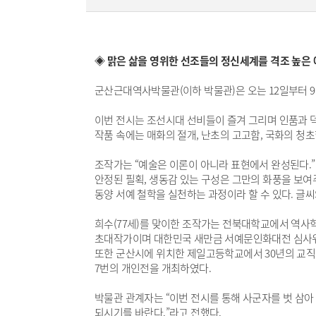
◈ 맑은 삶을 영위한 선조들의 정신세계를 격조 높은 
군산근대역사박물관(이하 박물관)은 오는 12일부터 9
이번 전시는 조선시대 선비들이 즐겨 그리며 인품과 덕
작품 속에는 매화의 절개, 난초의 고고함, 국화의 청
조작가는 “예술은 이론이 아니라 표현에서 완성된다.”
안정된 필획, 생동감 있는 구성은 그만의 화풍을 보여주
동양 서예 철학을 실천하는 과정이라 할 수 있다. 글
희수(77세)를 맞이한 조작가는 전북대학교에서 역사학
초대작가이며 대한민국 새만금 서예문인화대전 심사위
또한 군산시에 위치한 제일고등학교에서 30년의 교직
7번의 개인전을 개최하였다.
박물관 관계자는 “이번 전시를 통해 사군자를 벗 삼
되시기를 바란다.”라고 전했다.