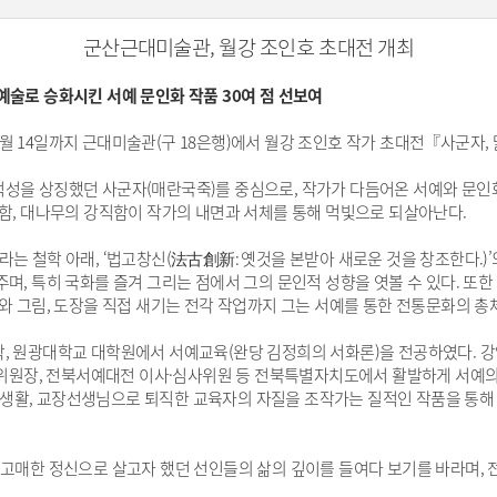
군산근대미술관, 월강 조인호 초대전 개최
예술로 승화시킨 서예 문인화 작품 30여 점 선보여
월 14일까지 근대미술관(구 18은행)에서 월강 조인호 작가 초대전『사군자,
성을 상징했던 사군자(매란국죽)를 중심으로, 작가가 다듬어온 서예와 문인화,
초함, 대나무의 강직함이 작가의 내면과 서체를 통해 먹빛으로 되살아난다.
라는 철학 아래, ‘법고창신(法古創新: 옛것을 본받아 새로운 것을 창조한다.)
며, 특히 국화를 즐겨 그리는 점에서 그의 문인적 성향을 엿볼 수 있다. 또한 
씨와 그림, 도장을 직접 새기는 전각 작업까지 그는 서예를 통한 전통문화의 총
, 원광대학교 대학원에서 서예교육(완당 김정희의 서화론)을 전공하였다. 강
원장, 전북서예대전 이사·심사위원 등 전북특별자치도에서 활발하게 서예의 
생활, 교장선생님으로 퇴직한 교육자의 자질을 조작가는 질적인 작품을 통해
아 고매한 정신으로 살고자 했던 선인들의 삶의 깊이를 들여다 보기를 바라며,