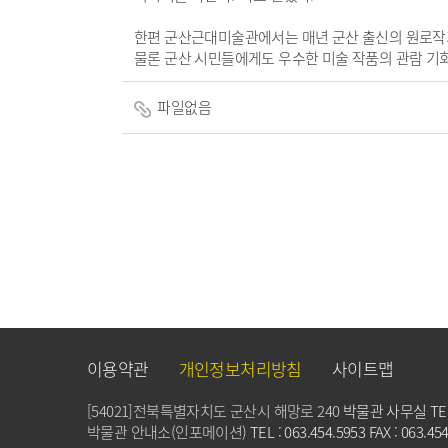
한편 군산근대미술관에서는 매년 군산 출신의 원로작가 
물론 군산 시민들에게도 우수한 미술 작품의 관람 기
파일없음
이용약관
개인정보처리방침
사이트맵
[54021]전북특별자치도 군산시 해망로 240
박물관 사무실 TEL : 
박물관 안내소(인포메이션)
TEL : 063.454.5953 FAX : 063.45