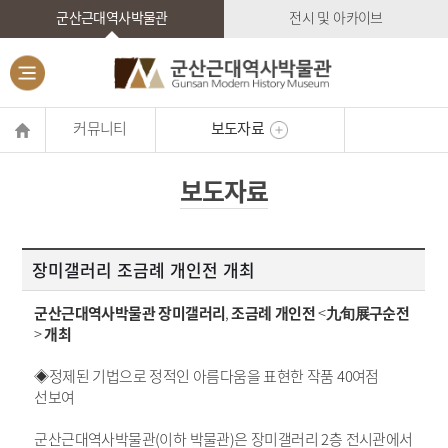
군산근대역사박물관
전시 및 아카이브
커뮤니티
보도자료
보도자료
장미갤러리 조금례 개인전 개최
군산근대역사박물관 장미갤러리
,
조금례 개인전
<
九旬展구순전
>
개최
◈정제된 기법으로 정적인 아름다움을 표현한 작품
40
여점
선보여
군산근대역사박물관
(
이하 박물관
)
은 장미갤러리
2
층 전시관에서