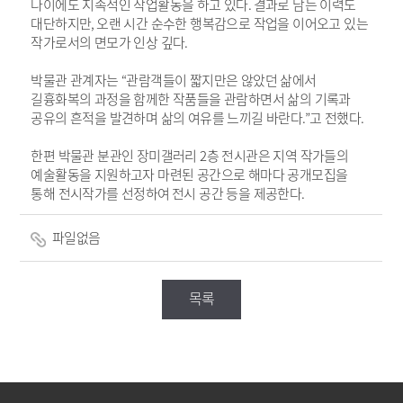
나이에도 지속적인 작업활동을 하고 있다
.
결과로 남는 이력도
대단하지만
,
오랜 시간 순수한 행복감으로 작업을 이어오고 있는
작가로서의 면모가 인상 깊다
.
박물관 관계자는
“
관람객들이 짧지만은 않았던 삶에서
길흉화복의 과정을 함께한 작품들을 관람하면서 삶의 기록과
공유의 흔적을 발견하며 삶의 여유를 느끼길 바란다
.”
고 전했다
.
한편 박물관 분관인 장미갤러리
2
층 전시관은 지역 작가들의
예술활동을 지원하고자 마련된 공간으로 해마다 공개모집을
통해 전시작가를 선정하여
전시 공간 등을 제공한다
.
파일없음
목록